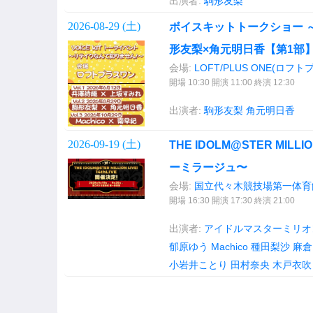
出演者:
駒形友梨
2026-08-29 (
土
)
ボイスキットトークショー ～
形友梨×角元明日香【第1部
会場:
LOFT/PLUS ONE(ロフ
開場 10:30 開演 11:00 終演 12:30
出演者:
駒形友梨
角元明日香
2026-09-19 (
土
)
THE IDOLM@STER MILLI
ーミラージュ〜
会場:
国立代々木競技場第一体育
開場 16:30 開演 17:30 終演 21:00
出演者:
アイドルマスターミリオ
郁原ゆう
Machico
種田梨沙
麻倉
小岩井ことり
田村奈央
木戸衣吹