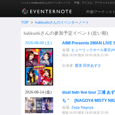
ハックシ/hakkushiさんのイベンターノート
声優、アイドル、アーティストの
声優/アーティス
TOP
>
hakkushiさんのイベンターノート
hakkushiさんの参加予定イベント(近い順)
2026-08-08 (
土
)
AIMI Presents 2MAN LI
会場:
ヒューリックホール東京(HULI
開場 18:00 開演 19:00 終演 21:00
出演者:
愛美
田所あずさ
2026-08-14 (
金
)
dual twin live tour 三
ち ” [NAGOYA MISTY NIG
会場:
Zepp Nagoya
開場 18:00 開演 19:00 終演 22:00