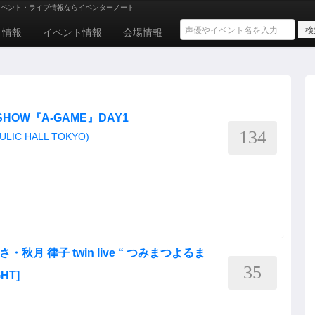
イベント・ライブ情報ならイベンターノート
ト情報
イベント情報
会場情報
VE SHOW『A-GAME』DAY1
134
C HALL TOKYO)
浦 あずさ・秋月 律子 twin live “ つみまつよるま
35
HT]