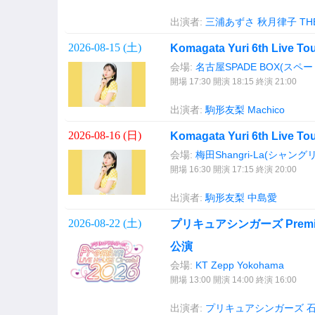
出演者:
三浦あずさ
秋月律子
TH
2026-08-15 (
土
)
Komagata Yuri 6th Live 
会場:
名古屋SPADE BOX(スペ
開場 17:30 開演 18:15 終演 21:00
出演者:
駒形友梨
Machico
2026-08-16 (
日
)
Komagata Yuri 6th Live 
会場:
梅田Shangri-La(シャング
開場 16:30 開演 17:15 終演 20:00
出演者:
駒形友梨
中島愛
2026-08-22 (
土
)
プリキュアシンガーズ Premium 
公演
会場:
KT Zepp Yokohama
開場 13:00 開演 14:00 終演 16:00
出演者:
プリキュアシンガーズ
石