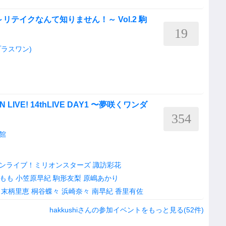
リテイクなんて知りません！～ Vol.2 駒
19
】
トプラスワン)
ON LIVE! 14thLIVE DAY1 〜夢咲くワンダ
354
館
ンライブ！ミリオンスターズ
諏訪彩花
もも
小笠原早紀
駒形友梨
原嶋あかり
末柄里恵
桐谷蝶々
浜崎奈々
南早紀
香里有佐
hakkushiさんの参加イベントをもっと見る(52件)