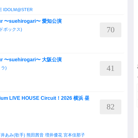
E IDOLM@STER
Tour 〜suehirogari〜 愛知公演
70
ードボックス)
Tour 〜suehirogari〜 大阪公演
41
リラ)
LIVE HOUSE Circuit！2026 横浜 昼
82
井あみ(歌手)
熊田茜音
増井優花
宮本佳那子