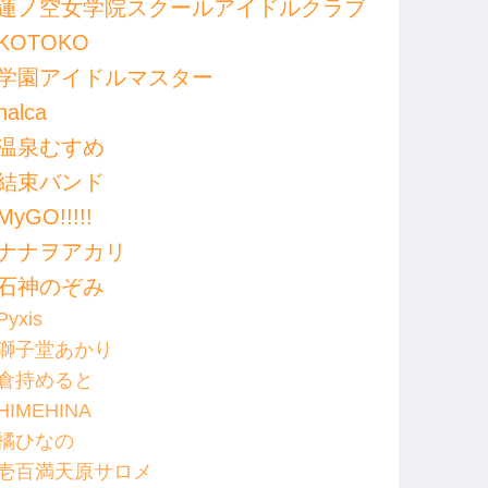
蓮ノ空女学院スクールアイドルクラブ
KOTOKO
学園アイドルマスター
halca
温泉むすめ
結束バンド
MyGO!!!!!
ナナヲアカリ
石神のぞみ
Pyxis
獅子堂あかり
倉持めると
HIMEHINA
橘ひなの
壱百満天原サロメ