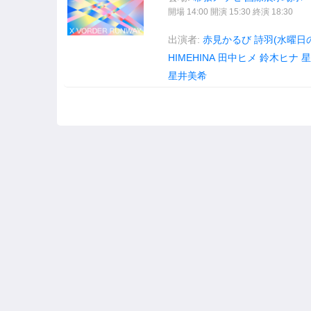
開場 14:00 開演 15:30 終演 18:30
出演者:
赤見かるび
詩羽(水曜日
HIMEHINA
田中ヒメ
鈴木ヒナ
星
星井美希