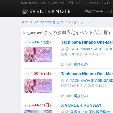
kb/kb_aerogelさんのイベンターノート
声優、アイドル、アーティストのイベ
声優/アーティス
TOP
>
kb_aerogelさんのイベンターノート
kb_aerogelさんの参加予定イベント(近い順)
2026-08-15 (
土
)
Tachibana Hinano One-M
会場:
TACHIKAWA STAGE GAR
開場 17:00 開演 18:00 終演 20:00
出演者:
橘ひなの
2026-08-16 (
日
)
Tachibana Hinano One-M
会場:
TACHIKAWA STAGE GAR
開場 16:00 開演 17:00 終演 19:00
出演者:
橘ひなの
2026-09-27 (
日
)
X VORDER RUNWAY
会場:
幕張メッセ 国際展示場ホ