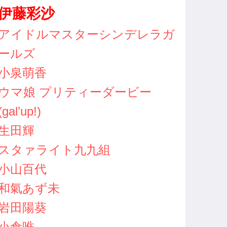
伊藤彩沙
アイドルマスターシンデレラガ
ールズ
小泉萌香
ウマ娘 プリティーダービー
(gal’up!)
生田輝
スタァライト九九組
小山百代
和氣あず未
岩田陽葵
小倉唯