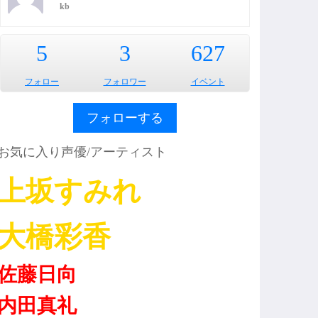
kb
5
3
627
フォロー
フォロワー
イベント
フォローする
お気に入り声優/アーティスト
上坂すみれ
大橋彩香
佐藤日向
内田真礼