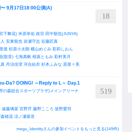
月17日18:00公演(A)
18
宮下舞花)
米原幸佑
政宗
田中順也(JUNYA)
正人
安東龍也
岩瀬守志
近藤匠真
里亜
杉原小太朗
横山めぐみ
彩莉しおん
嶺(龍音)
七海真帆
桜坂ともみ
彩村美月
琉真
丹治佳澄
河合結衣
杉本ふみな
原菜々美
Da? DOING! ～Reply to L～ Day.1
519
蔵野の森総合スポーツプラザ)メインアリーナ
音
遠藤璃菜
宮野芹
藤野こころ
坂野愛羽
戸森穂花
涼ノ瀬葵音
megu_Identityさんの参加イベントをもっと見る(149件)