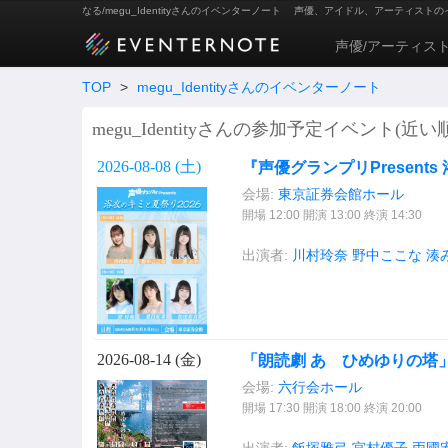
なる/megu_Identityさんのイベンターノート
声優、アイドル、アーティストの
声優/アーティス
TOP
>
megu_Identityさんのイベンターノート
megu_Identityさんの参加予定イベント(近い
2026-08-08 (
土
)
『声優グランプリPresent
会場:
東京証券会館ホール
開場 12:00 開演 13:00 終演 14:30
出演者:
川村玲奈
野中ここな
湊
2026-08-14 (
金
)
「朗読劇 あゝひめゆりの塔」8
会場:
六行会ホール
開場 17:30 開演 18:00 終演 20:00
出演者:
飯塚雅弓
宮村優子
両國