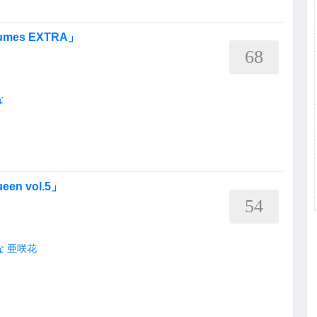
sumes EXTRA」
68
な
ueen vol.5」
54
な
亜咲花