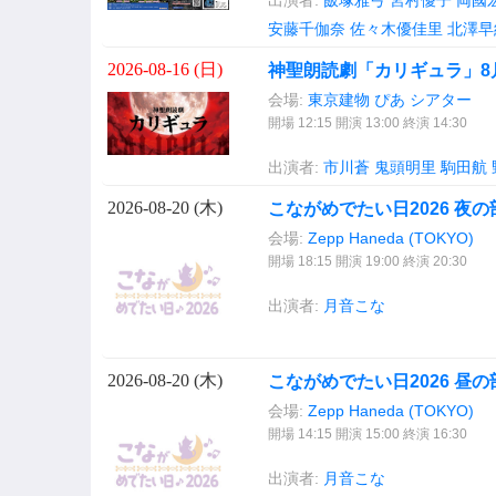
安藤千伽奈
佐々木優佳里
北澤早
2026-08-16 (
日
)
神聖朗読劇「カリギュラ」8
会場:
東京建物 ぴあ シアター
開場 12:15 開演 13:00 終演 14:30
出演者:
市川蒼
鬼頭明里
駒田航
2026-08-20 (
木
)
こながめでたい日2026 夜の
会場:
Zepp Haneda (TOKYO)
開場 18:15 開演 19:00 終演 20:30
出演者:
月音こな
2026-08-20 (
木
)
こながめでたい日2026 昼の
会場:
Zepp Haneda (TOKYO)
開場 14:15 開演 15:00 終演 16:30
出演者:
月音こな