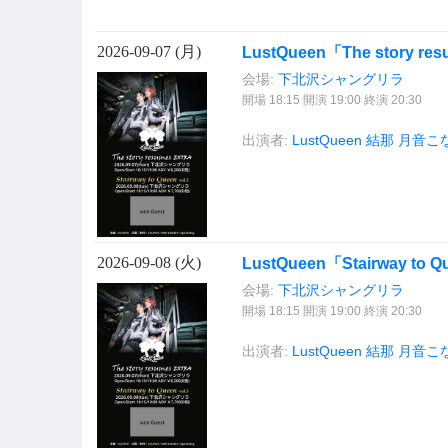
2026-09-07 (
月
)
LustQueen「The story re
会場:
下北沢シャングリラ
開場 18:15 開演 19:00 終演 20:30
出演者:
LustQueen
結那
月音こ
2026-09-08 (
火
)
LustQueen「Stairway to Q
会場:
下北沢シャングリラ
開場 18:15 開演 19:00 終演 20:30
出演者:
LustQueen
結那
月音こ