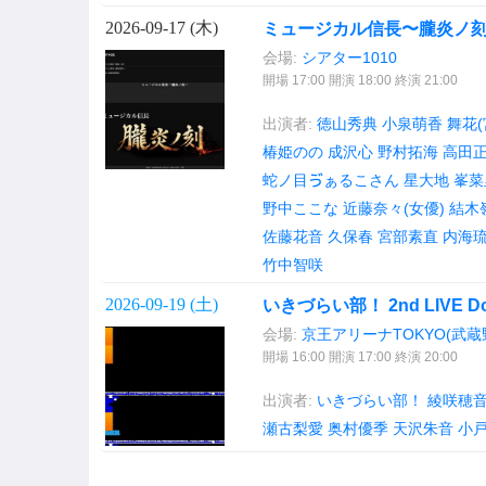
2026-09-17 (
木
)
ミュージカル信長〜朧炎ノ刻〜 9
会場:
シアター1010
開場 17:00 開演 18:00 終演 21:00
出演者:
徳山秀典
小泉萌香
舞花(
椿姫のの
成沢心
野村拓海
高田
蛇ノ目ゔぁるこさん
星大地
峯菜
野中ここな
近藤奈々(女優)
結木
佐藤花音
久保春
宮部素直
内海
竹中智咲
2026-09-19 (
土
)
いきづらい部！ 2nd LIVE Dou-
会場:
京王アリーナTOKYO(武
開場 16:00 開演 17:00 終演 20:00
出演者:
いきづらい部！
綾咲穂
瀬古梨愛
奥村優季
天沢朱音
小