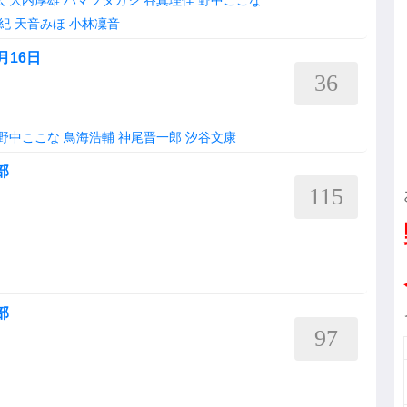
紀
天音みほ
小林凜音
月16日
36
野中ここな
鳥海浩輔
神尾晋一郎
汐谷文康
部
115
部
97