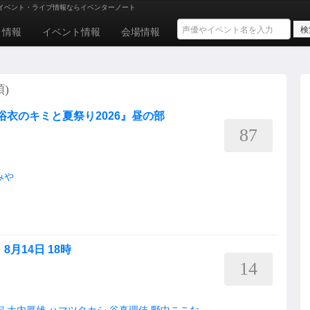
イベント・ライブ情報ならイベンターノート
ト情報
イベント情報
会場情報
順)
s 浴衣のキミと夏祭り2026』昼の部
87
みや
月14日 18時
14
宏
大内厚雄
ハマツタカシ
谷真理佳
野中ここな