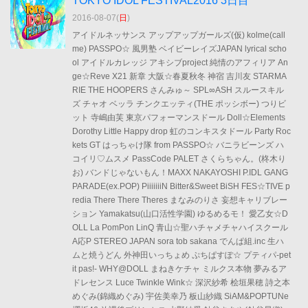
TOKYO IDOL FESTIVAL2016 3日目
2016-08-07(
日
)
アイドルネッサンス アップアップガールズ(仮) kolme(call
me) PASSPO☆ 風男塾 ベイビーレイズJAPAN lyrical scho
ol アイドルカレッジ アキシブproject 純情のアフィリア An
ge☆Reve X21 新章 大阪☆春夏秋冬 神宿 吉川友 STARMA
RIE THE HOOPERS さんみゅ～ SPL∞ASH スルースキル
ズ チャオ ベッラ チンクエッティ(THE ポッシボー) つりビ
ット 寺嶋由芙 東京パフォーマンスドール Doll☆Elements
Dorothy Little Happy drop 虹のコンキスタドール Party Roc
kets GT はっちゃけ隊 from PASSPO☆ バニラビーンズ ハ
コイリ♡ムスメ PassCode PALET さくらちゃん。(柊木り
お) バンドじゃないもん！MAXX NAKAYOSHI P.IDL GANG
PARADE(ex.POP) PiiiiiiiN Bitter&Sweet BiSH FES☆TIVE p
redia There There Theres まなみのりさ 妄想キャリブレー
ション Yamakatsu(山口活性学園) ゆるめるモ！ 愛乙女☆D
OLL La PomPon LinQ 青山☆聖ハチャメチャハイスクール
A応P STEREO JAPAN sora tob sakana でんぱ組.inc 生ハ
ムと焼うどん 外神田いっちょめ ぷちぱすぽ☆ プティパ-pet
it pas!- WHY@DOLL まねきケチャ ミルクス本物 夢みるア
ドレセンス Luce Twinkle Wink☆ 深沢紗希 桧垣果穂 詩之本
めぐみ(錦織めぐみ) 宇佐美幸乃 板山紗織 SiAM&POPTUNe