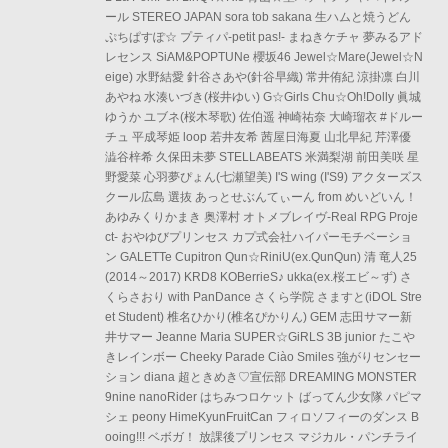
ール STEREO JAPAN sora tob sakana 生ハムと焼うどん
ぷちぱすぽ☆ プティパ-petit pas!- まねきケチャ 夢みるアド
レセンス SiAM&POPTUNe 櫻坂46 Jewel☆Mare(Jewel☆N
eige) 水野結愛 針谷さあや(針谷早織) 常井侑紀 涼掛凛 白川
あやね 水湊いづき(桜井ゆい) G☆Girls Chu☆Oh!Dolly 眞城
ゆうか ユブネ(桜木琴歌) 佐伯遥 神崎祐奈 大崎瑠衣 #ドルー
チュ 平成琴姫 loop 若井友希 茜屋日海夏 山北早紀 芹澤優
澁谷梓希 久保田未夢 STELLABEATS 米満梨湖 前田美咲 星
野愛菜 心羽夢ぴょん(七瀬望美) I'S wing (I'S9) アクターズス
クール広島 選抜 あっとせぶんてぃーん from めいどいん！
あゆみくりかまき 奥澤村 オトメブレイヴ-Real RPG Proje
ct- おやゆびプリンセス カプ式会社ハイパーモチベーショ
ン GALETTe Cupitron Qun☆RiniU(ex.QunQun) 清 竜人25
(2014～2017) KRD8 KOBerrieS♪ ukka(ex.桜エビ～ず) さ
くらさおり with PanDance さくら学院 さますと(iDOL Stre
et Student) 椎名ひかり(椎名ぴかりん) GEM 志田サマー新
井サマー Jeanne Maria SUPER☆GiRLS 3B junior たこや
きレインボー Cheeky Parade Ciào Smiles 強がりセンセー
ション diana 超ときめき♡宣伝部 DREAMING MONSTER
9nine nanoRider はちみつロケット ばってん少女隊 パピマ
シェ peony HimeKyunFruitCan フィロソフィーのダンス B
ooing!!! ベボガ！ 放課後プリンセス マジカル・パンチライ