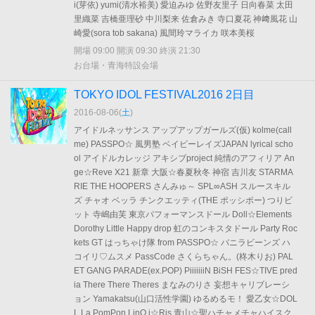
i(芽依) yumi(清水裕美) 愛迫みゆ 佐野友里子 日向春菜 太田
里織菜 吉橋亜理砂 中川梨来 佐倉みき 寺口夏花 神﨑風花 山
崎愛(sora tob sakana) 風間玲マライカ 咲本美桜
開場 09:00 開演 09:30 終演 21:30
お台場・青海特設会場
TOKYO IDOL FESTIVAL2016 2日目
2016-08-06(
土
)
アイドルネッサンス アップアップガールズ(仮) kolme(call
me) PASSPO☆ 風男塾 ベイビーレイズJAPAN lyrical scho
ol アイドルカレッジ アキシブproject 純情のアフィリア An
ge☆Reve X21 新章 大阪☆春夏秋冬 神宿 吉川友 STARMA
RIE THE HOOPERS さんみゅ～ SPL∞ASH スルースキル
ズ チャオ ベッラ チンクエッティ(THE ポッシボー) つりビ
ット 寺嶋由芙 東京パフォーマンスドール Doll☆Elements
Dorothy Little Happy drop 虹のコンキスタドール Party Roc
kets GT はっちゃけ隊 from PASSPO☆ バニラビーンズ ハ
コイリ♡ムスメ PassCode さくらちゃん。(柊木りお) PAL
ET GANG PARADE(ex.POP) PiiiiiiiN BiSH FES☆TIVE pred
ia There There Theres まなみのりさ 妄想キャリブレーシ
ョン Yamakatsu(山口活性学園) ゆるめるモ！ 愛乙女☆DOL
L La PomPon LinQ i☆Ris 青山☆聖ハチャメチャハイスク