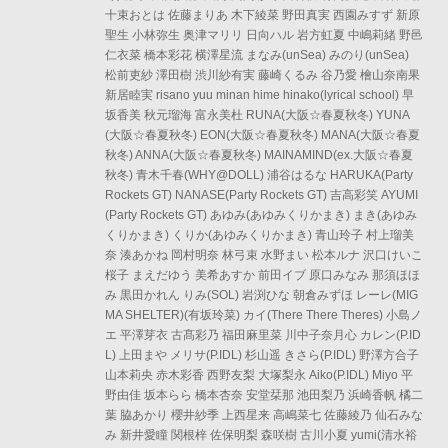
十束おとは 佐藤まりあ 木下綾菜 野田真実 西園みすず 新原
聖生 小林弥生 奥津マリリ 日向ハル 岩方虹夏 中嶋莉緒 野邑
仁衣菜 橋本彩花 横澤星流 まなみ(unSea) みのり(unSea)
松前吏紗 澤田樹 渋川紗有実 藤崎くるみ 谷乃愛 檜山奈南果
新居睦実 risano yuu minan hime hinako(lyrical school) 早
坂香美 秋元瑠海 富永美杜 RUNA(大阪☆春夏秋冬) YUNA
(大阪☆春夏秋冬) EON(大阪☆春夏秋冬) MANA(大阪☆春夏
秋冬) ANNA(大阪☆春夏秋冬) MAINAMIND(ex.大阪☆春夏
秋冬) 青木千春(WHY@DOLL) 浦谷はるな HARUKA(Party
Rockets GT) NANASE(Party Rockets GT) 吉高彩笑 AYUMI
(Party Rockets GT) あゆみ(あゆみくりかまき) まき(あゆみ
くりかまき) くりか(あゆみくりかまき) 青山玲子 村上瑠美
奈 湊あかね 岡村明奈 林弓束 水野まい 松本ルナ 沢口けいこ
桜子 まえだゆう 美希あすか 前田イブ 原口みなみ 那須ほほ
み 黒田かれん りみ(SOL) 岩渕ひな 朝倉みずほ レーレ(MIG
MA SHELTER)(有坂玲菜) カイ(There There Theres) 小島ノ
エ 平澤芽衣 古髙彩乃 福田麻里菜 川中子奈月心 カレン(P.ID
L) 上田まや メリサ(P.IDL) 杉山遥 きさら(P.IDL) 野澤方合子
山本莉央 赤木彩香 西野友梨 大塚梨永 Aiko(P.IDL) Miyo 平
野由佳 坂本らら 橋本杏奈 安堂栞那 池田梨乃 浜崎香帆 橘二
葉 脇あかり 櫻井紗季 上西星来 高嶋菜七 佐藤綾乃 仙石みな
み 新井愛瞳 関根梓 佐保明梨 森咲樹 古川小夏 yumi(清水裕