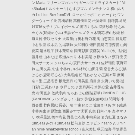
ン Maria マリーンズカンパイガールズ ミライスカート⁺ Mil
kShake(ミルクセーキ) むすびズム メンテナンス 横山ルリ
カ Le Lien Rev.fromDVL ロッカジャポニカ わーすた ワン
ダーウィード天 高橋胡桃 高橋優里花 松脇朱里 新穂貴城 絶
対直球女子！プレイボールズ 渡辺くるみ 深沢紗希 詩之本
めぐみ(錦織めぐみ) 天誅ガールズ 佐々木璃花 板山紗織 桧
垣果穂 音咲セリナ 大塚望由 奥村野乃花 陶山恵実里 鶴見萌
中村朱里 根本凪 的場華鈴 大和明桜 蛭田愛梨 石原深愛 山崎
夏菜 清水理子 隈本茉莉奈 岡田彩夢 安藤笑 Yualit(市川結愛)
藤井睦 山本なほ 広瀬みのり 木村美陽 水原ゆうい 濱口優 安
田大サーカス クロちゃん(安田大サーカス) 佐野瑞樹 荻野可
鈴 志田友美 京佳 小林れい(小林玲) 山田朱莉 恋甘犬るる(橘
はるか/恋羽咲るる) 大島理緒 松田あゆな 小玉梨々華 廣川
奈々聖 三品瑠香 坂元葉月 松田美里 鹿目凛 永野いち夏(樋
口彩) 三浜ありさ 水戸しのぶ 葉月梨花 水沢心愛 吉井香奈
恵 村田寛奈 佐武宇綺 ちゃあぽん(西脇彩華) PANDA CLUB
(PANDAMIC,パンダみっく) 藤水咲桜(安藤咲桜) 聞間彩 小
西杏優 竹内夏紀 長谷川瑞 十束おとは 佐藤まりあ 木下綾菜
小林弥生 新原聖生 西園みすず 野田真実 日向ハル 奥津マリ
リ 横澤星流 橋本彩花 野邑仁衣菜 中嶋莉緒 岩方虹夏 まなみ
(unSea) みのり(unSea) 松前吏紗 ニァピン risano yuu min
an hime hinako(lyrical school) 富永美杜 秋元瑠海 早坂香美