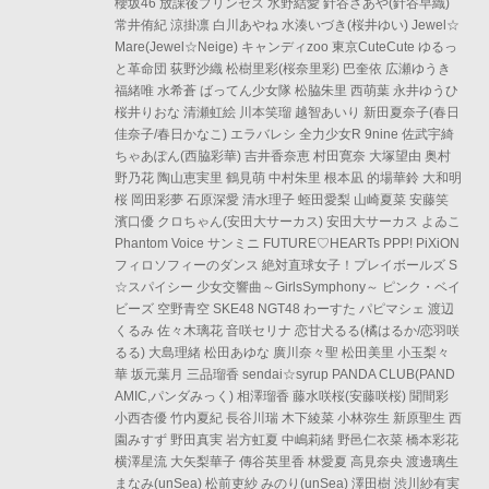
櫻坂46 放課後プリンセス 水野結愛 針谷さあや(針谷早織)
常井侑紀 涼掛凛 白川あやね 水湊いづき(桜井ゆい) Jewel☆
Mare(Jewel☆Neige) キャンディzoo 東京CuteCute ゆるっ
と革命団 荻野沙織 松樹里彩(桜奈里彩) 巴奎依 広瀬ゆうき
福緒唯 水希蒼 ばってん少女隊 松脇朱里 西萌葉 永井ゆうひ
桜井りおな 清瀬虹絵 川本笑瑠 越智あいり 新田夏奈子(春日
佳奈子/春日かなこ) エラバレシ 全力少女R 9nine 佐武宇綺
ちゃあぽん(西脇彩華) 吉井香奈恵 村田寛奈 大塚望由 奥村
野乃花 陶山恵実里 鶴見萌 中村朱里 根本凪 的場華鈴 大和明
桜 岡田彩夢 石原深愛 清水理子 蛭田愛梨 山崎夏菜 安藤笑
濱口優 クロちゃん(安田大サーカス) 安田大サーカス よゐこ
Phantom Voice サンミニ FUTURE♡HEARTs PPP! PiXiON
フィロソフィーのダンス 絶対直球女子！プレイボールズ S
☆スパイシー 少女交響曲～GirlsSymphony～ ピンク・ベイ
ビーズ 空野青空 SKE48 NGT48 わーすた パピマシェ 渡辺
くるみ 佐々木璃花 音咲セリナ 恋甘犬るる(橘はるか/恋羽咲
るる) 大島理緒 松田あゆな 廣川奈々聖 松田美里 小玉梨々
華 坂元葉月 三品瑠香 sendai☆syrup PANDA CLUB(PAND
AMIC,パンダみっく) 相澤瑠香 藤水咲桜(安藤咲桜) 聞間彩
小西杏優 竹内夏紀 長谷川瑞 木下綾菜 小林弥生 新原聖生 西
園みすず 野田真実 岩方虹夏 中嶋莉緒 野邑仁衣菜 橋本彩花
横澤星流 大矢梨華子 傳谷英里香 林愛夏 高見奈央 渡邊璃生
まなみ(unSea) 松前吏紗 みのり(unSea) 澤田樹 渋川紗有実