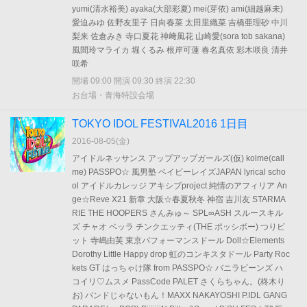
yumi(清水裕美) ayaka(大部彩夏) mei(芽依) ami(細越麻未)
愛迫みゆ 佐野友里子 日向春菜 太田里織菜 吉橋亜理砂 中川
梨来 佐倉みき 寺口夏花 神﨑風花 山崎愛(sora tob sakana)
風間玲マライカ 堀くるみ 根岸可蓮 春名真依 彩木咲良 清井
咲希
開場 09:00 開演 09:30 終演 22:30
お台場・青海特設会場
TOKYO IDOL FESTIVAL2016 1日目
2016-08-05(
金
)
アイドルネッサンス アップアップガールズ(仮) kolme(call
me) PASSPO☆ 風男塾 ベイビーレイズJAPAN lyrical scho
ol アイドルカレッジ アキシブproject 純情のアフィリア An
ge☆Reve X21 新章 大阪☆春夏秋冬 神宿 吉川友 STARMA
RIE THE HOOPERS さんみゅ～ SPL∞ASH スルースキル
ズ チャオ ベッラ チンクエッティ(THE ポッシボー) つりビ
ット 寺嶋由芙 東京パフォーマンスドール Doll☆Elements
Dorothy Little Happy drop 虹のコンキスタドール Party Roc
kets GT はっちゃけ隊 from PASSPO☆ バニラビーンズ ハ
コイリ♡ムスメ PassCode PALET さくらちゃん。(柊木り
お) バンドじゃないもん！MAXX NAKAYOSHI P.IDL GANG