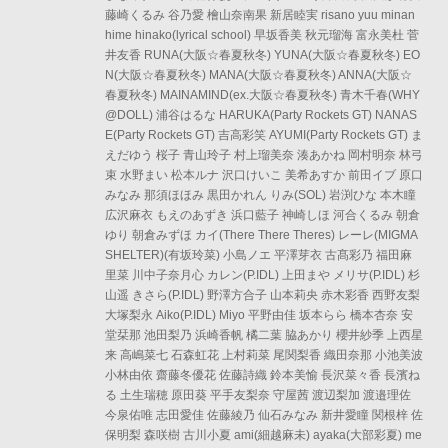
藤崎くるみ 谷乃愛 檜山奈南果 新居睦実 risano yuu minan
hime hinako(lyrical school) 早坂香美 秋元瑠海 富永美杜 菅
井友香 RUNA(大阪☆春夏秋冬) YUNA(大阪☆春夏秋冬) EO
N(大阪☆春夏秋冬) MANA(大阪☆春夏秋冬) ANNA(大阪☆
春夏秋冬) MAINAMIND(ex.大阪☆春夏秋冬) 青木千春(WHY
@DOLL) 浦谷はるな HARUKA(Party Rockets GT) NANAS
E(Party Rockets GT) 吉高彩笑 AYUMI(Party Rockets GT) ま
えだゆう 桜子 青山玲子 村上瑠美奈 湊あかね 岡村明奈 林弓
束 水野まい 松本ルナ 沢口けいこ 美希あすか 前田イブ 原口
みなみ 那須ほほみ 黒田かれん りみ(SOL) 岩渕ひな 本木瞳
広沢麻衣 もえのあずき 浜口藍子 神崎しほ 河合くるみ 朝倉
ゆり 朝倉みずほ カイ(There There Theres) レーレ(MIGMA
SHELTER)(有坂玲菜) 小島ノエ 平澤芽衣 古髙彩乃 福田麻
里菜 川中子奈月心 カレン(P.IDL) 上田まや メリサ(P.IDL) 杉
山遥 きさら(P.IDL) 野澤方合子 山本莉央 赤木彩香 西野友梨
大塚梨永 Aiko(P.IDL) Miyo 平野由佳 坂本らら 橋本杏奈 安
堂栞那 池田梨乃 浜崎香帆 橘二葉 脇あかり 櫻井紗季 上西星
来 高嶋菜七 石森虹花 上村莉菜 尾関梨香 織田奈那 小池美波
小林由依 齋藤冬優花 佐藤詩織 鈴本美愉 長沢菜々香 長濱ね
る 土生瑞穂 原田葵 平手友梨奈 守屋茜 渡辺梨加 渡邉理佐
今泉佑唯 志田愛佳 佐藤綾乃 仙石みなみ 新井愛瞳 関根梓 佐
保明梨 森咲樹 古川小夏 ami(細越麻未) ayaka(大部彩夏) me