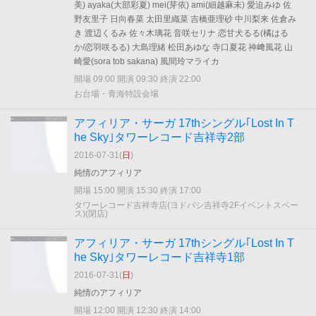
美) ayaka(大部彩夏) mei(芽依) ami(細越麻未) 愛迫みゆ 佐
野友里子 日向春菜 太田里織菜 吉橋亜理砂 中川梨来 佐倉み
き 渡辺くるみ 佐々木璃花 音咲セリナ 恋甘犬るる(橘はる
か/恋羽咲るる) 大島理緒 松田あゆな 寺口夏花 神﨑風花 山
崎愛(sora tob sakana) 風間玲マライカ
開場 09:00 開演 09:30 終演 22:00
お台場・青海特設会場
アフィリア・サーガ 17thシングル｢Lost In T
he Sky｣タワーレコード吉祥寺2部
2016-07-31(
日
)
純情のアフィリア
開場 15:00 開演 15:30 終演 17:00
タワーレコード吉祥寺店(ヨドバシ吉祥寺2Fイベントスペー
ス)(閉店)
アフィリア・サーガ 17thシングル｢Lost In T
he Sky｣タワーレコード吉祥寺1部
2016-07-31(
日
)
純情のアフィリア
開場 12:00 開演 12:30 終演 14:00