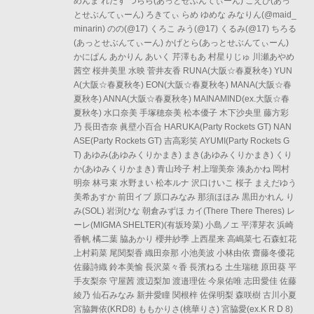
めんま れたす つらら(あっとせぶんてぃーん) こえび(あっ
とせぶんてぃーん) ろきてぃ らめ ゆめな みなりん(@maid_
minarin) のの(@17) くろこ みう(@17) くるみ(@17) ちろる
(あっとせぶんてぃーん) かげとら(あっとせぶんてぃーん)
かにぱん あかりん あいく 芹澤もあ 村星りじゅ 川瀬あやめ
茜空 桜井美里 水映 菅井友香 RUNA(大阪☆春夏秋冬) YUN
A(大阪☆春夏秋冬) EON(大阪☆春夏秋冬) MANA(大阪☆春
夏秋冬) ANNA(大阪☆春夏秋冬) MAINAMIND(ex.大阪☆春
夏秋冬) 水口奈美 手塚穂奈美 松本優子 木下沙央里 藤方彩
乃 長田杏奈 眞壁小百合 HARUKA(Party Rockets GT) NAN
ASE(Party Rockets GT) 吉高彩笑 AYUMI(Party Rockets G
T) あゆみ(あゆみくりかまき) まき(あゆみくりかまき) くり
か(あゆみくりかまき) 青山玲子 村上瑠美奈 湊あかね 岡村
明奈 林弓束 水野まい 松本ルナ 沢口けいこ 桜子 まえだゆう
美希あすか 前田イブ 原口みなみ 那須ほほみ 黒田かれん り
み(SOL) 岩渕ひな 朝倉みずほ カイ(There There Theres) レ
ーレ(MIGMA SHELTER)(有坂玲菜) 小島ノエ 平澤芽衣 浜崎
香帆 橘二葉 脇あかり 櫻井紗季 上西星来 高嶋菜七 石森虹花
上村莉菜 尾関梨香 織田奈那 小池美波 小林由依 齋藤冬優花
佐藤詩織 鈴本美愉 長沢菜々香 長濱ねる 土生瑞穂 原田葵 平
手友梨奈 守屋茜 渡辺梨加 渡邉理佐 今泉佑唯 志田愛佳 佐藤
綾乃 仙石みなみ 新井愛瞳 関根梓 佐保明梨 森咲樹 古川小夏
宮脇舞依(KRD8) ももかりさ(桃華りさ) 宮脇愛(ex.K R D 8)