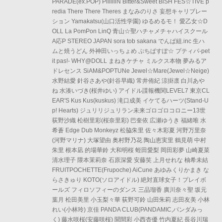
PARADE(ex.POP) PiiiiiiiN Bitter&Sweet BiSH FES☆TIVE p
redia There There Theres まなみのりさ 妄想キャリブレー
ション Yamakatsu(山口活性学園) ゆるめるモ！ 愛乙女☆D
OLL La PomPon LinQ 青山☆聖ハチャメチャハイスクール
A応P STEREO JAPAN sora tob sakana でんぱ組.inc 生ハ
ムと焼うどん 外神田いっちょめ ぷちぱすぽ☆ プティパ-pet
it pas!- WHY@DOLL まねきケチャ ミルクス本物 夢みるア
ドレセンス SiAM&POPTUNe Jewel☆Mare(Jewel☆Neige)
水野結愛 針谷さあや(針谷早織) 常井侑紀 涼掛凛 白川あや
ね 水湊いづき(桜井ゆい) アイドル諜報機関LEVEL7 東京CL
EAR'S Kus Kus(kuskus) 滝口成美 イケてるハーツ(Stand-U
p! Hearts) ジュリリジュリラン未来ゴロゴロコロニー13世
荻野沙織 松樹里彩(桜奈里彩) 巴奎依 広瀬ゆうき 福緒唯 水
希蒼 Edge Dub Monkeyz 松脇朱里 佐々木彩夏 河野万里奈
(河野マリナ) 大塚望由 奥村野乃花 陶山恵実里 鶴見萌 中村
朱里 根本凪 的場華鈴 大和明桜 蛭田愛梨 岡田彩夢 山崎夏菜
清水理子 隈本茉莉奈 石原深愛 安藤笑 上月せれな 柚希未結
FRUITPOCHETTE(Frupoche) AiCune あゆみくりかまき な
らさきゅり KOTO(ソロアイドル) 絶対直球女子！プレイボ
ールズ フィロソフィーのダンス 三品瑠香 廣川奈々聖 坂元
葉月 松田美里 小玉梨々華 荻野可鈴 山田朱莉 志田友美 小林
れい(小林玲) 京佳 PANDA CLUB(PANDAMIC,パンダみっ
く) 藤水咲桜(安藤咲桜) 聞間彩 小西杏優 竹内夏紀 長谷川瑞