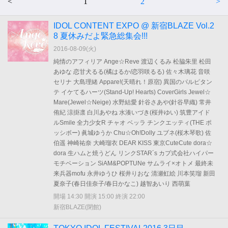
<
1
2
>
IDOL CONTENT EXPO @ 新宿BLAZE Vol.2
8 夏休みだよ緊急総集会!!!
2016-08-09(
火
)
純情のアフィリア Ange☆Reve 渡辺くるみ 松脇朱里 松田
あゆな 恋甘犬るる(橘はるか/恋羽咲るる) 佐々木璃花 音咲
セリナ 大島理緒 Appare!(天晴れ！原宿) 異国のパルピタン
テ イケてるハーツ(Stand-Up! Hearts) CoverGirls Jewel☆
Mare(Jewel☆Neige) 水野結愛 針谷さあや(針谷早織) 常井
侑紀 涼掛凛 白川あやね 水湊いづき(桜井ゆい) 筑豊アイド
ルSmile 全力少女R チャオ ベッラ チンクエッティ(THE ポ
ッシボー) 眞城ゆうか Chu☆Oh!Dolly ユブネ(桜木琴歌) 佐
伯遥 神崎祐奈 大崎瑠衣 DEAR KISS 東京CuteCute dora☆
dora 生ハムと焼うどん リンクSTAR´s カプ式会社ハイパー
モチベーション SiAM&POPTUNe サムライ×オトメ 最終未
来兵器mofu 永井ゆうひ 桜井りおな 清瀬虹絵 川本笑瑠 新田
夏奈子(春日佳奈子/春日かなこ) 越智あいり 西萌葉
開場 14:30 開演 15:00 終演 22:00
新宿BLAZE(閉館)