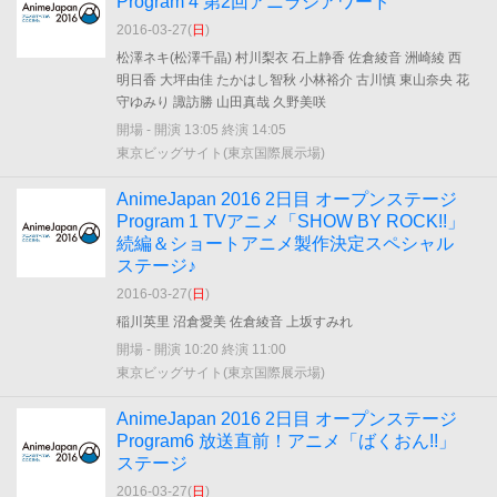
Program 4 第2回アニラジアワード
2016-03-27(
日
)
松澤ネキ(松澤千晶) 村川梨衣 石上静香 佐倉綾音 洲崎綾 西
明日香 大坪由佳 たかはし智秋 小林裕介 古川慎 東山奈央 花
守ゆみり 諏訪勝 山田真哉 久野美咲
開場 - 開演 13:05 終演 14:05
東京ビッグサイト(東京国際展示場)
AnimeJapan 2016 2日目 オープンステージ
Program 1 TVアニメ「SHOW BY ROCK!!」
続編＆ショートアニメ製作決定スペシャル
ステージ♪
2016-03-27(
日
)
稲川英里 沼倉愛美 佐倉綾音 上坂すみれ
開場 - 開演 10:20 終演 11:00
東京ビッグサイト(東京国際展示場)
AnimeJapan 2016 2日目 オープンステージ
Program6 放送直前！アニメ「ばくおん!!」
ステージ
2016-03-27(
日
)