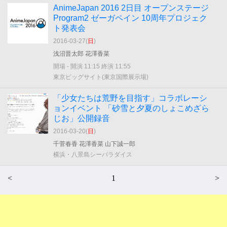
AnimeJapan 2016 2日目 オープンステージ
Program2 ゼーガペイン 10周年プロジェク
ト発表会
2016-03-27(
日
)
浅沼晋太郎 花澤香菜
開場 - 開演 11:15 終演 11:55
東京ビッグサイト(東京国際展示場)
「少女たちは荒野を目指す」コラボレーシ
ョンイベント 「砂雪と夕夏のしょこめざら
じお」公開録音
2016-03-20(
日
)
千菅春香 花澤香菜 山下誠一郎
横浜・八景島シーパラダイス
<
1
>