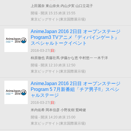
上田麗奈 東山奈央 内山夕実 山口立花子
開場 - 開演 15:15 終演 15:55
東京ビッグサイト(東京国際展示場)
AnimeJapan 2016 2日目 オープンステージ
Program3 TVアニメ『ディバインゲート』
スペシャルトークイベント
2016-03-27(
日
)
柿原徹也 斉藤壮馬 伊藤かな恵 中村悠一 一木千洋
開場 - 開演 12:10 終演 12:50
東京ビッグサイト(東京国際展示場)
AnimeJapan 2016 2日目 オープンステージ
Program 5 7月新番組「チア男子!!」スペシ
ャルステージ
2016-03-27(
日
)
米内佑希 岡本信彦 小野友樹 鷲崎健
開場 - 開演 14:20 終演 15:00
東京ビッグサイト(東京国際展示場)