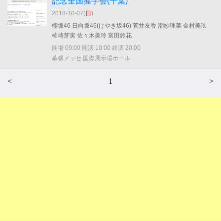
記念全国握手会(千葉)
2018-10-07(
日
)
櫻坂46 日向坂46(けやき坂46) 菅井友香 潮紗理菜 金村美玖
柿崎芽実 佐々木美玲 富田鈴花
開場 09:00 開演 10:00 終演 20:00
幕張メッセ 国際展示場ホール
<
1
>