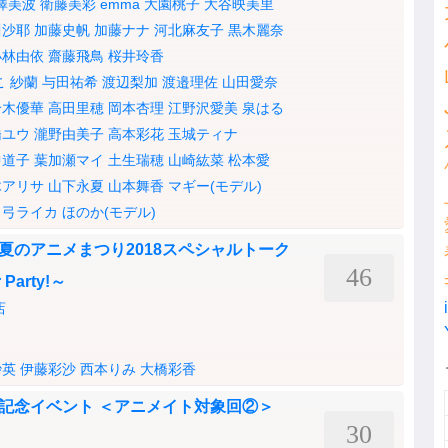
澤美波
衛藤美彩
emma
大園桃子
大谷映美里
川沙耶
加藤史帆
加藤ナナ
河北麻友子
黒木麗奈
小林由依
齋藤飛鳥
桜井玲香
こ
紗蘭
与田祐希
渡辺梨加
渡邉理佐
山田愛奈
鈴木優華
高田里穂
岡本杏理
江野沢愛美
泉はる
橋ユウ
瀧野由美子
高本彩花
玉城ティナ
中道子
葉加瀬マイ
土生瑞穂
山崎紘菜
松本愛
木アリサ
山下永夏
山本舞香
マギー(モデル)
弓ライカ
ほのか(モデル)
ーズ 夏のアニメまつり2018スペシャルトーク
46
Party!～
店
紗英
伊藤彩沙
西本りみ
大橋彩香
」発売記念イベント ＜アニメイト対象回②＞
30