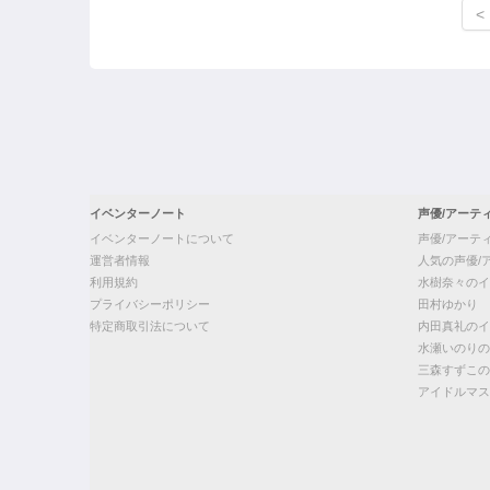
<
イベンターノート
声優/アーテ
イベンターノートについて
声優/アーテ
運営者情報
人気の声優/
利用規約
水樹奈々のイ
プライバシーポリシー
田村ゆかり
特定商取引法について
内田真礼のイ
水瀬いのりの
三森すずこの
アイドルマス