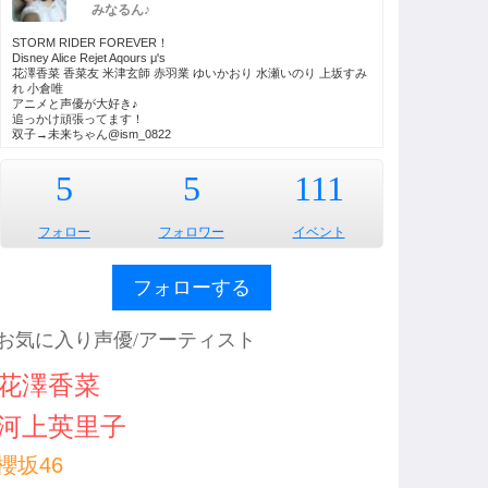
みなるん♪
STORM RIDER FOREVER！
Disney Alice Rejet Aqours μ's
花澤香菜 香菜友 米津玄師 赤羽業 ゆいかおり 水瀬いのり 上坂すみ
れ 小倉唯
アニメと声優が大好き♪
追っかけ頑張ってます！
双子→未来ちゃん@ism_0822
5
5
111
フォロー
フォロワー
イベント
フォローする
お気に入り声優/アーティスト
花澤香菜
河上英里子
櫻坂46