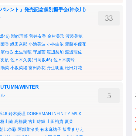
ンビバレント」発売記念個別握手会(神奈川)
33
ル
46)
潮紗理菜
菅井友香
金村美玖
渡邉美穂
関梨香
織田奈那
小池美波
小林由依
齋藤冬優花
長濱ねる
土生瑞穂
守屋茜
渡辺梨加
渡邉理佐
藤史帆
佐々木久美(日向坂46)
佐々木美玲
田陽菜
小坂菜緒
富田鈴花
丹生明里
松田好花
8 AUTUMN/WINTER
5
ール
坂46
鈴木愛理
DOBERMAN INFINITY
M!LK
桐山漣
高橋愛
古川雄輝
山田裕貴
夏菜
朝比奈彩
阿部菜渚美
有末麻祐子
飯豊まりえ