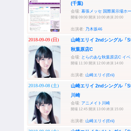
(千葉)
会場:
幕張メッセ 国際展示場ホ
開場 09:00 開演 10:00 終演 20:00
出演者:
乃木坂46
2018-09-09 (
日
)
山崎エリイ 2ndシングル「St
秋葉原店C
会場:
とらのあな秋葉原店C イベ
開場 11:30 開演 12:00 終演 14:00
出演者:
山崎エリイ(Erii)
2018-09-08 (
土
)
山崎エリイ 2ndシングル「St
川崎
会場:
アニメイト川崎
開場 12:45 開演 13:00 終演 15:00
出演者:
山崎エリイ(Erii)