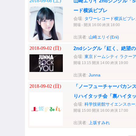
2018-09-08 (
土
)
山崎エリイ 2ndシングル「St
ード横浜ビブレ
会場:
タワーレコード横浜ビブレ
開場 - 開演 16:00 終演 18:00
出演者:
山崎エリイ(Erii)
2018-09-02 (
日
)
2ndシングル「紅く、絶望
会場:
東京ドームシティ ラクー
開場 13:15 開演 14:00 終演 19:00
出演者:
Junna
2018-09-02 (
日
)
「ノーフューチャーバカン
りハイタッチ会「裏ハイタッ
会場:
科学技術館サイエンスホー
開場 15:00 開演 16:00 終演 17:00
出演者:
上坂すみれ