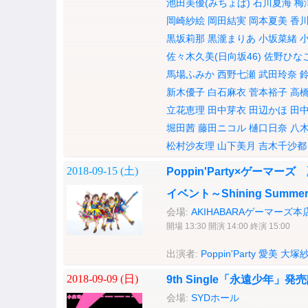
池田美優(みちょぱ)
石川夏海
梅
岡崎紗絵
岡田結実
岡本夏美
香
黒坂莉那
黒瀧まりあ
小坂菜緒
佐々木久美(日向坂46)
佐野ひな
馬場ふみか
西野七瀬
武田玲奈
新木優子
白石麻衣
菅本裕子
高
立花恵理
田中芽衣
田辺かほ
田
堀田茜
藤田ニコル
樋口日奈
八
松村沙友理
山下美月
吉木千沙都
2018-09-15 (
土
)
Poppin'Party×ゲーマ
イベント～Shining Summer 
会場:
AKIHABARAゲーマーズ本
開場 13:30 開演 14:00 終演 15:00
出演者:
Poppin'Party
愛美
大塚
2018-09-09 (
日
)
9th Single「永遠少年
会場:
SYDホール