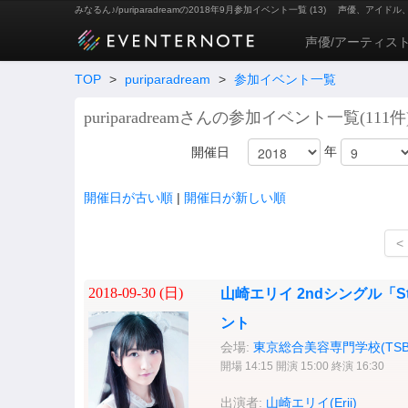
みなるん♪/puriparadreamの2018年9月参加イベント一覧 (13)
声優、アイドル
声優/アーティス
TOP
>
puriparadream
>
参加イベント一覧
puriparadreamさんの参加イベント一覧(111件
年
開催日
開催日が古い順
|
開催日が新しい順
<
2018-09-30 (
日
)
山崎エリイ 2ndシングル「St
ント
会場:
東京総合美容専門学校(TSB
開場 14:15 開演 15:00 終演 16:30
出演者:
山崎エリイ(Erii)