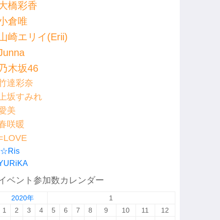
大橋彩香
小倉唯
山崎エリイ(Erii)
Junna
乃木坂46
竹達彩奈
上坂すみれ
愛美
春咲暖
=LOVE
i☆Ris
YURiKA
イベント参加数カレンダー
2020年
1
1
2
3
4
5
6
7
8
9
10
11
12