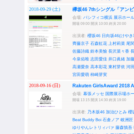
2018-09-29 (
土
)
欅坂46 7thシングル「ア
会場:
パシフィコ横浜 展示ホー
開場 09:00 開演 10:00 終演 20:00
出演者:
櫻坂46
日向坂46(けやき坂
齊藤京子
石森虹花
上村莉菜
尾
佐藤詩織
鈴本美愉
長沢菜々香
今泉佑唯
志田愛佳
井口眞緒
加
高瀬愛奈
高本彩花
東村芽依
河
宮田愛萌
柿崎芽実
2018-09-16 (
日
)
Rakuten GirlsAward 201
会場:
幕張メッセ 国際展示場ホ
開場 13:15 開演 14:30 終演 19:00
出演者:
乃木坂46
加治ひとみ
櫻
Beat Buddy Boi
石倉ノア
岐洲匠
ゆりやんレトリィバァ
藤森慎吾