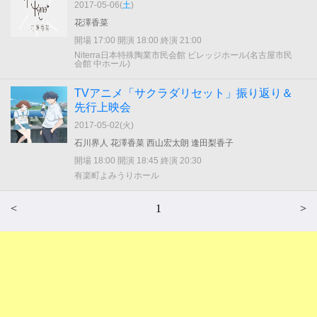
2017-05-06(
土
)
花澤香菜
開場 17:00 開演 18:00 終演 21:00
Niterra日本特殊陶業市民会館 ビレッジホール(名古屋市民
会館 中ホール)
TVアニメ「サクラダリセット」振り返り＆
先行上映会
2017-05-02(
火
)
石川界人 花澤香菜 西山宏太朗 逢田梨香子
開場 18:00 開演 18:45 終演 20:30
有楽町よみうりホール
<
1
>