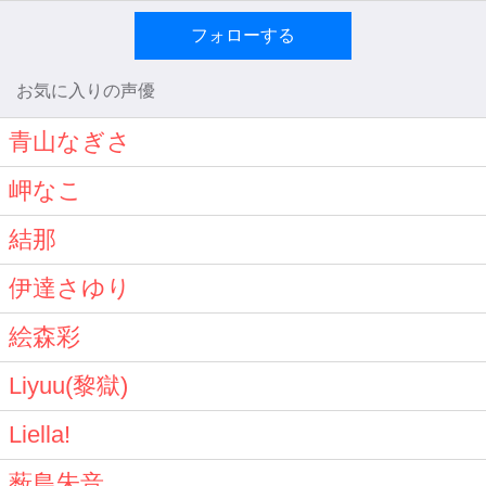
フォローする
お気に入りの声優
青山なぎさ
岬なこ
結那
伊達さゆり
絵森彩
Liyuu(黎獄)
Liella!
薮島朱音