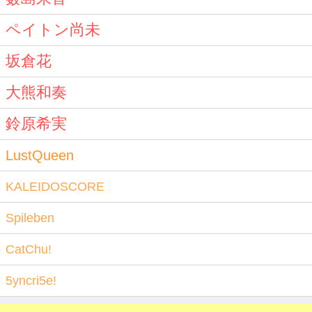
ペイトン尚未
坂倉花
大熊和奏
鈴原希実
LustQueen
KALEIDOSCORE
Spileben
CatChu!
5yncri5e!