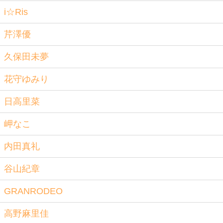
i☆Ris
芹澤優
久保田未夢
花守ゆみり
日高里菜
岬なこ
内田真礼
谷山紀章
GRANRODEO
高野麻里佳