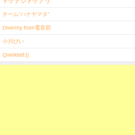
トゲナシトゲアリ
チーム“ハナヤマタ”
Divermy from電音部
小川びい
Qverktett:||