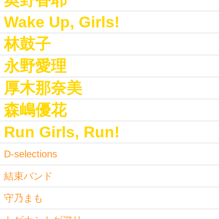
奥野香耶
Wake Up, Girls!
林鼓子
永野愛理
厚木那奈美
森嶋優花
Run Girls, Run!
D-selections
結束バンド
守乃まも