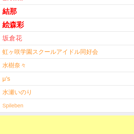
結那
絵森彩
坂倉花
虹ヶ咲学園スクールアイドル同好会
水樹奈々
μ’s
水瀬いのり
Spileben