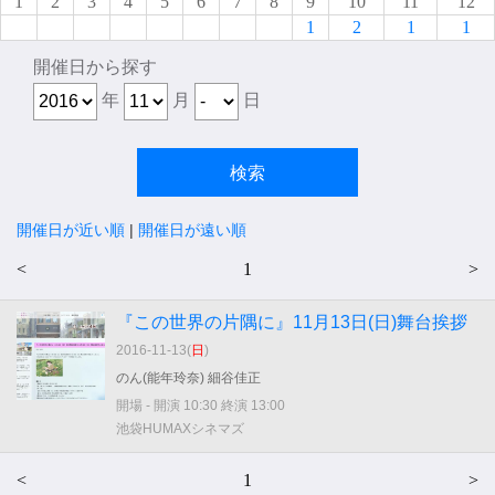
1
2
3
4
5
6
7
8
9
10
11
12
1
2
1
1
開催日から探す
年
月
日
開催日が近い順
|
開催日が遠い順
<
1
>
『この世界の片隅に』11月13日(日)舞台挨拶
2016-11-13(
日
)
のん(能年玲奈) 細谷佳正
開場 - 開演 10:30 終演 13:00
池袋HUMAXシネマズ
<
1
>