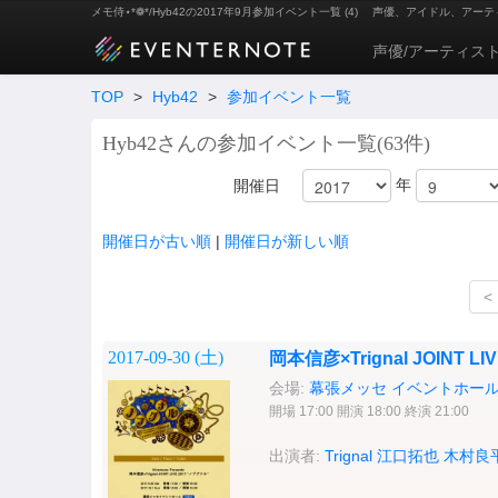
メモ侍⋆*❁*/Hyb42の2017年9月参加イベント一覧 (4)
声優、アイドル、アーテ
声優/アーティス
TOP
>
Hyb42
>
参加イベント一覧
Hyb42さんの参加イベント一覧(63件)
年
開催日
開催日が古い順
|
開催日が新しい順
<
2017-09-30 (
土
)
岡本信彦×Trignal JOINT L
会場:
幕張メッセ イベントホー
開場 17:00 開演 18:00 終演 21:00
出演者:
Trignal
江口拓也
木村良