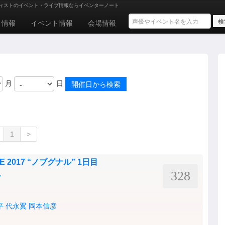
ィストのイベント・ライブ情報ならイベンターノート
ト情報
イベント情報
会場情報
月
日
1
>
IVE 2017 “ノブグナル” 1日目
328
ル
平
代永翼
岡本信彦