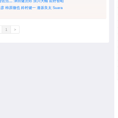
遊佐浩二
津田健次郎
浪川大輔
前野智昭
信彦
柿原徹也
鈴村健一
逢坂良太
Suara
1
>