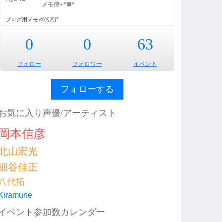
メモ侍⋆*❁*
ブログ用メモණ⃛(ᵒ͈̑ᴗ̂ᵒ͈̑ )”
0
0
63
フォロー
フォロワー
イベント
フォローする
お気に入り声優/アーティスト
岡本信彦
北山宏光
細谷佳正
八代拓
Kiramune
イベント参加数カレンダー