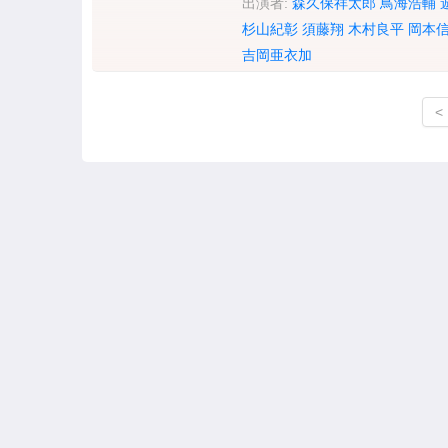
出演者:
森久保祥太郎
鳥海浩輔
杉山紀彰
須藤翔
木村良平
岡本
吉岡亜衣加
<