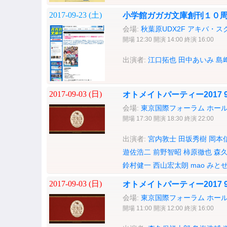
2017-09-23 (
土
)
小学館ガガガ文庫創刊１０周
会場:
秋葉原UDX2F アキバ・スクエ
開場 12:30 開演 14:00 終演 16:00
出演者:
江口拓也
田中あいみ
島
2017-09-03 (
日
)
オトメイトパーティー2017 9
会場:
東京国際フォーラム ホール
開場 17:30 開演 18:30 終演 22:00
出演者:
宮内敦士
田坂秀樹
岡本
遊佐浩二
前野智昭
柿原徹也
森
鈴村健一
西山宏太朗
mao
みと
2017-09-03 (
日
)
オトメイトパーティー2017 9
会場:
東京国際フォーラム ホール
開場 11:00 開演 12:00 終演 16:00