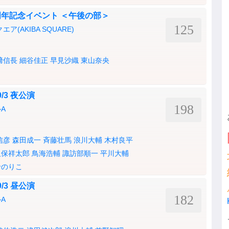
年記念イベント ＜午後の部＞
125
ア(AKIBA SQUARE)
﨑信長
細谷佳正
早見沙織
東山奈央
/3 夜公演
198
A
信彦
森田成一
斉藤壮馬
浪川大輔
木村良平
久保祥太郎
鳥海浩輔
諏訪部順一
平川大輔
せのりこ
/3 昼公演
182
A