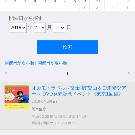
1
2
3
4
5
6
7
8
9
10
11
12
1
2
1
1
開催日から探す
年
月
日
開催日が近い順
|
開催日が遠い順
<
1
>
オカモトラベル～富士”初”登山＆ご来光ツア
ー～ DVD発売記念イベント《東京1回目》
2018-04-29(
日
)
岡本信彦
開場 12:20 開演 13:00 終演 14:50
科学技術館サイエンスホール