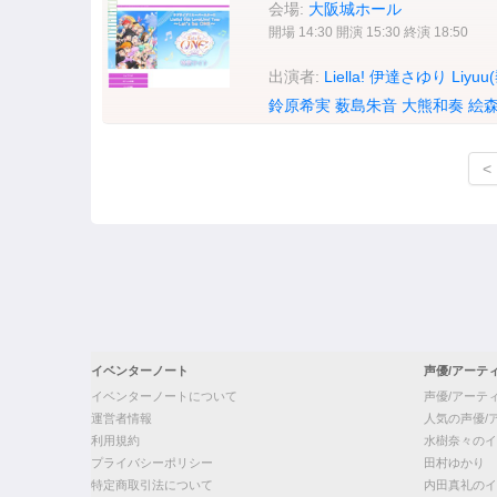
会場:
大阪城ホール
開場 14:30 開演 15:30 終演 18:50
出演者:
Liella!
伊達さゆり
Liyuu
鈴原希実
薮島朱音
大熊和奏
絵
<
イベンターノート
声優/アーテ
イベンターノートについて
声優/アーテ
運営者情報
人気の声優/
利用規約
水樹奈々のイ
プライバシーポリシー
田村ゆかり
特定商取引法について
内田真礼のイ