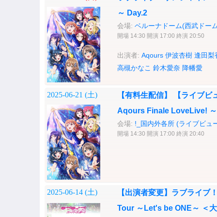
～ Day.2
会場:
ベルーナドーム(西武ドーム
開場 14:30 開演 17:00 終演 20:50
出演者:
Aqours
伊波杏樹
逢田梨
高槻かなこ
鈴木愛奈
降幡愛
2025-06-21 (
土
)
【有料生配信】 【ライブビ
Aqours Finale LoveLive!
会場:
!_国内外各所 (ライブビュ
開場 14:30 開演 17:00 終演 20:40
2025-06-14 (
土
)
【出演者変更】ラブライブ！スーパース
Tour ～Let's be ONE～ 