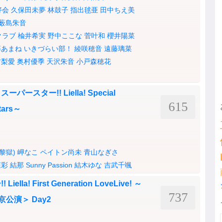
好会
久保田未夢
林鼓子
指出毬亜
田中ちえ美
薮島朱音
クラブ
楡井希実
野中ここな
菅叶和
櫻井陽菜
藤あまね
いきづらい部！
綾咲穂音
遠藤璃菜
古梨愛
奥村優季
天沢朱音
小戸森穂花
スター!! Liella! Special
615
tars～
(黎獄)
岬なこ
ペイトン尚未
青山なぎさ
森彩
結那
Sunny Passion
結木ゆな
吉武千颯
a! First Generation LoveLive! ～
737
＜東京公演＞ Day2