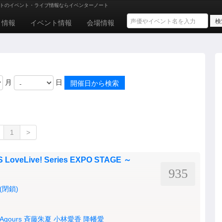
トのイベント・ライブ情報ならイベンターノート
ト情報
イベント情報
会場情報
月
日
1
>
LoveLive! Series EXPO STAGE ～
935
(閉鎖)
Aqours
斉藤朱夏
小林愛香
降幡愛