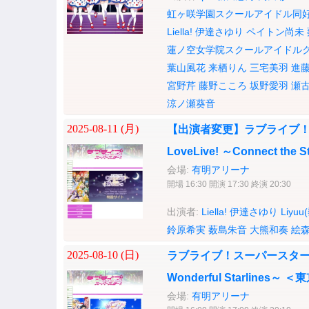
虹ヶ咲学園スクールアイドル同
Liella!
伊達さゆり
ペイトン尚未
蓮ノ空女学院スクールアイドル
葉山風花
来栖りん
三宅美羽
進
宮野芹
藤野こころ
坂野愛羽
瀬
涼ノ瀬葵音
2025-08-11 (
月
)
【出演者変更】ラブライブ！スーパー
LoveLive! ～Connect the S
会場:
有明アリーナ
開場 16:30 開演 17:30 終演 20:30
出演者:
Liella!
伊達さゆり
Liyuu
鈴原希実
薮島朱音
大熊和奏
絵
2025-08-10 (
日
)
ラブライブ！スーパースター!! Liell
Wonderful Starlines～ 
会場:
有明アリーナ