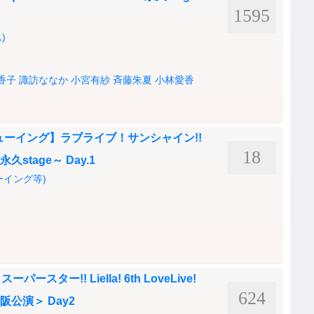
1595
)
香子
諏訪ななか
小宮有紗
斉藤朱夏
小林愛香
ューイング】ラブライブ！サンシャイン!!
18
 ～永久stage～ Day.1
ーイング等)
ター!! Liella! 6th LoveLive!
624
＜大阪公演＞ Day2