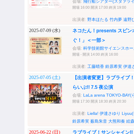
会場:
飛行船シアター(スタァライ
開場 16:00 開演 17:00 終演 19:00
出演者:
野本ほたる
竹内夢
遠野
2025-07-09 (
水
)
ネコたん！presents スピ
ぐ！」＜一部＞
会場:
科学技術館サイエンスホー
開場 - 開演 14:00 終演 16:00
出演者:
工藤晴香
鈴原希実
伊達
2025-07-05 (
土
)
【出演者変更】ラブライブ！スー
らいぶ!! 7.5 夜公演
会場:
LaLa arena TOKYO-B
開場 17:30 開演 18:30 終演 20:30
出演者:
Liella!
伊達さゆり
Liyuu
鈴原希実
薮島朱音
大熊和奏
絵
2025-06-22 (
日
)
ラブライブ！サンシャイン!! Aqou