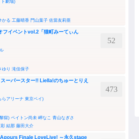
ト劇場)
ひかる
工藤晴香
門山葉子
佐當友莉亜
ンオフイベントvol.2「猫町みーてぃん
52
ル
さゆり
滝佳保子
パースター!! Liella!のちゅーとりえ
473
AY(ららアリーナ 東京ベイ)
(黎獄)
ペイトン尚未
岬なこ
青山なぎさ
森彩
結那
藤田大介
rs Finale LoveLive! ～永久stage