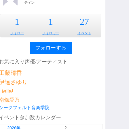
ティン
1
1
27
フォロー
フォロワー
イベント
フォローする
お気に入り声優/アーティスト
工藤晴香
伊達さゆり
Liella!
南條愛乃
シークフェルト音楽学院
イベント参加数カレンダー
2026年
2