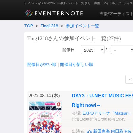
ティン/Ting1218の2025年参加イベント一覧 (11)
声優、アイドル、アーティス
声優/アーティス
TOP
>
Ting1218
>
参加イベント一覧
Ting1218さんの参加イベント一覧(27件)
年
開催日
開催日が古い順
|
開催日が新しい順
<
2025-08-14 (
木
)
DAY3：U-NEXT MUSIC FES 
Right now!～
会場:
EXPOアリーナ「Matsuri」
開場 16:00 開演 17:00 終演 19:45
出演者:
μ’s
新田恵海
内田彩
Pile