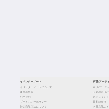
イベンターノート
声優/アーテ
イベンターノートについて
声優/アーテ
運営者情報
人気の声優/
利用規約
水樹奈々のイ
プライバシーポリシー
田村ゆかり
特定商取引法について
内田真礼のイ