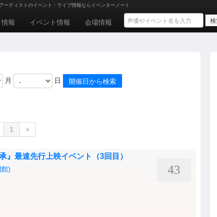
アーティストのイベント・ライブ情報ならイベンターノート
ト情報
イベント情報
会場情報
月
日
1
>
２ 承』最速先行上映イベント（3回目）
43
館)