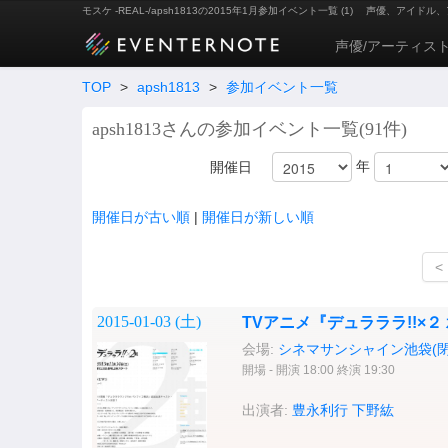
モスケ -REAL-/apsh1813の2015年1月参加イベント一覧 (1)
声優、アイドル、
声優/アーティス
TOP
>
apsh1813
>
参加イベント一覧
apsh1813さんの参加イベント一覧(91件)
年
開催日
開催日が古い順
|
開催日が新しい順
<
2015-01-03 (
土
)
TVアニメ『デュラララ!!×
会場:
シネマサンシャイン池袋(閉
開場 - 開演 18:00 終演 19:30
出演者:
豊永利行
下野紘