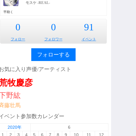
モスケ -REAL-
平助く
0
0
91
フォロー
フォロワー
イベント
フォローする
お気に入り声優/アーティスト
荒牧慶彦
下野紘
斉藤壮馬
イベント参加数カレンダー
2020年
6
1
2
3
4
5
6
7
8
9
10
11
12