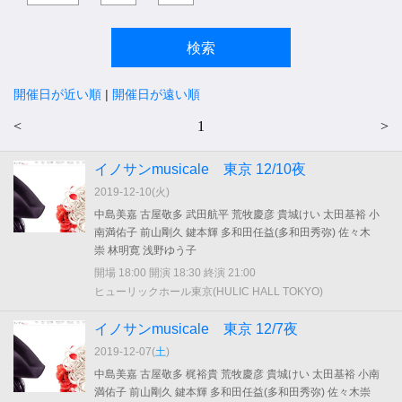
開催日が近い順
|
開催日が遠い順
<
1
>
イノサンmusicale 東京 12/10夜
2019-12-10(
火
)
中島美嘉 古屋敬多 武田航平 荒牧慶彦 貴城けい 太田基裕 小
南満佑子 前山剛久 鍵本輝 多和田任益(多和田秀弥) 佐々木
崇 林明寛 浅野ゆう子
開場 18:00 開演 18:30 終演 21:00
ヒューリックホール東京(HULIC HALL TOKYO)
イノサンmusicale 東京 12/7夜
2019-12-07(
土
)
中島美嘉 古屋敬多 梶裕貴 荒牧慶彦 貴城けい 太田基裕 小南
満佑子 前山剛久 鍵本輝 多和田任益(多和田秀弥) 佐々木崇