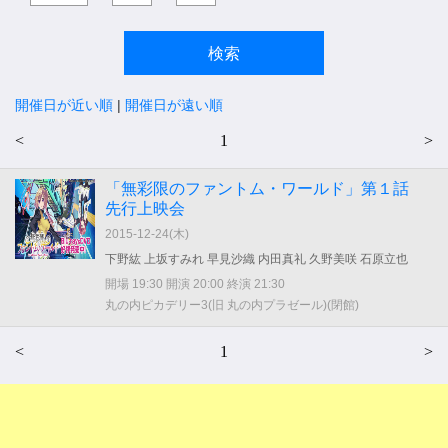
開催日が近い順
|
開催日が遠い順
<
1
>
「無彩限のファントム・ワールド」第１話
先行上映会
2015-12-24(
木
)
下野紘 上坂すみれ 早見沙織 内田真礼 久野美咲 石原立也
開場 19:30 開演 20:00 終演 21:30
丸の内ピカデリー3(旧 丸の内プラゼール)(閉館)
<
1
>