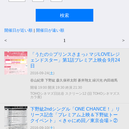
開催日が近い順
|
開催日が遠い順
<
1
>
「うたの☆プリンスさまっ♪ マジLOVEレジ
ェンドスター」第1話プレミア上映会 9月24
日
2016-09-24(
土
)
谷山紀章 下野紘 森久保祥太郎 蒼井翔太 緑川光 内田雄馬
開場 19:00 開演 19:30 終演 21:30
TOHOシネマズ日比谷 スクリーン12 (旧 TOHOシネマズス
カラ座)
下野紘2ndシングル「ONE CHANCE！」リ
リース記念「プレミアム上映＆下野紘トー
クイベント」＜きゃにめ回／東京会場＞②
2016-09-10(
土
)