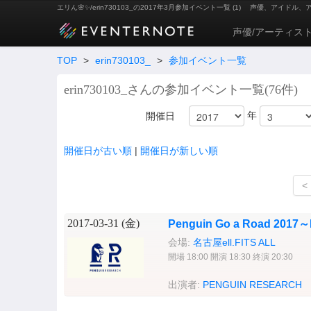
エリん🌸✨/erin730103_の2017年3月参加イベント一覧 (1)
声優、アイドル、
声優/アーティス
TOP
>
erin730103_
>
参加イベント一覧
erin730103_さんの参加イベント一覧(76件)
年
開催日
開催日が古い順
|
開催日が新しい順
<
2017-03-31 (
金
)
Penguin Go a Road 2017
会場:
名古屋ell.FITS ALL
開場 18:00 開演 18:30 終演 20:30
出演者:
PENGUIN RESEARCH