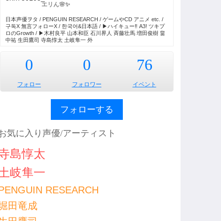
エリん🌸✨
日本声優ヲタ / PENGUIN RESEARCH / ゲームやCD アニメ etc. /
구독X 無言フォローX / 한국어&日本語 / ▶︎ハイキュー‼︎ A3! ツキプ
ロのGrowth / ▶︎木村良平 山本和臣 石川界人 斉藤壮馬 増田俊樹 畠
中祐 生田鷹司 寺島惇太 土岐隼一 外
0
0
76
フォロー
フォロワー
イベント
フォローする
お気に入り声優/アーティスト
寺島惇太
土岐隼一
PENGUIN RESEARCH
堀田竜成