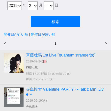
年
月
日
開催日が近い順
|
開催日が遠い順
<
1
>
斉藤壮馬 1st Live "quantum stranger(s)"
2019-02-24(
日
)
斉藤壮馬
開場 17:00 開演 18:00 終演 20:00
舞浜アンフィシアター
寺島惇太 Valentine PARTY 〜Talk＆Mini Liv
e〜
2019-02-19(
火
)
寺島惇太