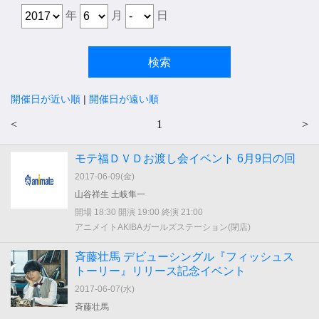
年
月
日
開催日が近い順
|
開催日が遠い順
<
1
>
モテ福ＤＶＤお渡し会イベント 6月9日の回
2017-06-09(
金
)
山谷祥生 土岐隼一
開場 18:30 開演 19:00 終演 21:00
アニメイトAKIBAガールズステーション(閉店)
斉藤壮馬 デビューシングル『フィッシュス
トーリー』リリース記念イベント
2017-06-07(
水
)
斉藤壮馬