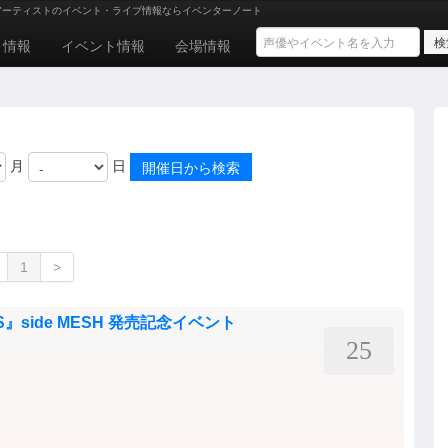
アーティストのイベント・ライブ情報ならイベンターノート
ト情報
イベント情報
会場情報
月
日
1
>
ES』side MESH 発売記念イベント
25