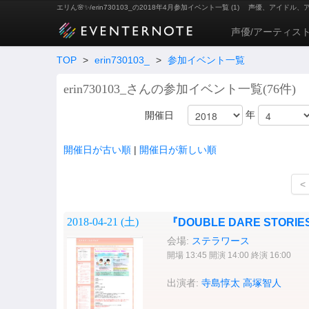
エリん🌸✨/erin730103_の2018年4月参加イベント一覧 (1)
声優、アイドル、
声優/アーティス
TOP
>
erin730103_
>
参加イベント一覧
erin730103_さんの参加イベント一覧(76件)
年
開催日
開催日が古い順
|
開催日が新しい順
<
2018-04-21 (
土
)
『DOUBLE DARE STORI
会場:
ステラワース
開場 13:45 開演 14:00 終演 16:00
出演者:
寺島惇太
高塚智人