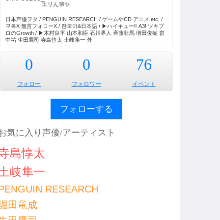
エリん🌸✨
日本声優ヲタ / PENGUIN RESEARCH / ゲームやCD アニメ etc. /
구독X 無言フォローX / 한국어&日本語 / ▶︎ハイキュー‼︎ A3! ツキプ
ロのGrowth / ▶︎木村良平 山本和臣 石川界人 斉藤壮馬 増田俊樹 畠
中祐 生田鷹司 寺島惇太 土岐隼一 外
0
0
76
フォロー
フォロワー
イベント
フォローする
お気に入り声優/アーティスト
寺島惇太
土岐隼一
PENGUIN RESEARCH
堀田竜成