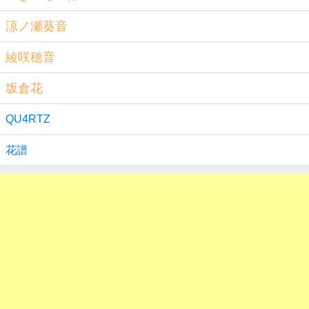
涼ノ瀬葵音
綾咲穂音
坂倉花
QU4RTZ
花譜