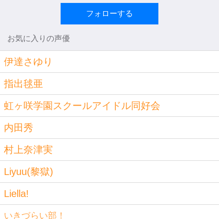
フォローする
お気に入りの声優
伊達さゆり
指出毬亜
虹ヶ咲学園スクールアイドル同好会
内田秀
村上奈津実
Liyuu(黎獄)
Liella!
いきづらい部！