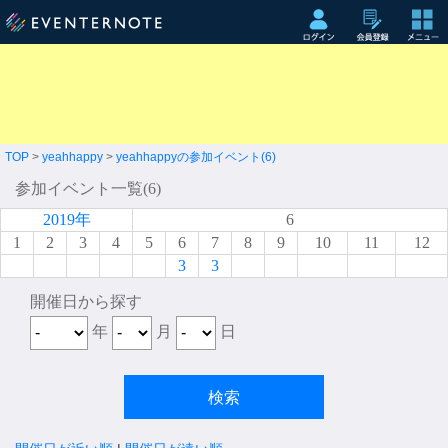
TOP
>
yeahhappy
>
yeahhappyの参加イベント(6)
参加イベント一覧(6)
2019年
6
1
2
3
4
5
6
7
8
9
10
11
12
3
3
開催日から探す
年
月
日