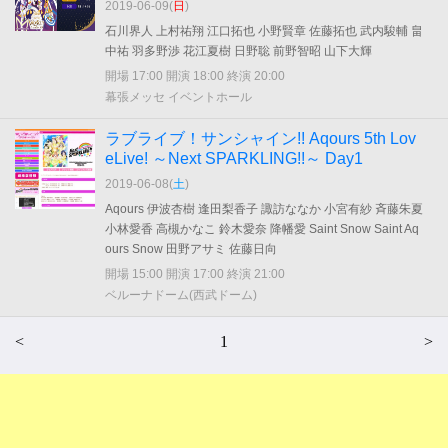
2019-06-09(
日
)
石川界人 上村祐翔 江口拓也 小野賢章 佐藤拓也 武内駿輔 畠
中祐 羽多野渉 花江夏樹 日野聡 前野智昭 山下大輝
開場 17:00 開演 18:00 終演 20:00
幕張メッセ イベントホール
ラブライブ！サンシャイン!! Aqours 5th Lov
eLive! ～Next SPARKLING!!～ Day1
2019-06-08(
土
)
Aqours 伊波杏樹 逢田梨香子 諏訪ななか 小宮有紗 斉藤朱夏
小林愛香 高槻かなこ 鈴木愛奈 降幡愛 Saint Snow Saint Aq
ours Snow 田野アサミ 佐藤日向
開場 15:00 開演 17:00 終演 21:00
ベルーナドーム(西武ドーム)
<
1
>