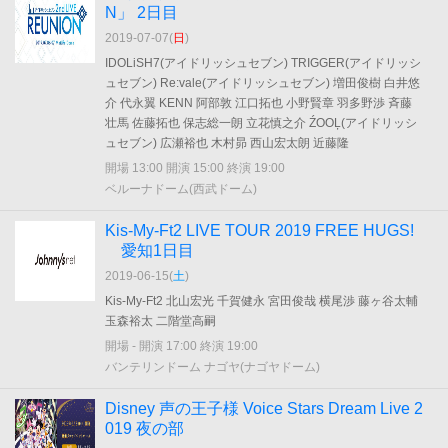
N」 2日目
2019-07-07(
日
)
IDOLiSH7(アイドリッシュセブン) TRIGGER(アイドリッシ
ュセブン) Re:vale(アイドリッシュセブン) 増田俊樹 白井悠
介 代永翼 KENN 阿部敦 江口拓也 小野賢章 羽多野渉 斉藤
壮馬 佐藤拓也 保志総一朗 立花慎之介 ŹOOĻ(アイドリッシ
ュセブン) 広瀬裕也 木村昴 西山宏太朗 近藤隆
開場 13:00 開演 15:00 終演 19:00
ベルーナドーム(西武ドーム)
Kis-My-Ft2 LIVE TOUR 2019 FREE HUGS!
愛知1日目
2019-06-15(
土
)
Kis-My-Ft2 北山宏光 千賀健永 宮田俊哉 横尾渉 藤ヶ谷太輔
玉森裕太 二階堂高嗣
開場 - 開演 17:00 終演 19:00
バンテリンドーム ナゴヤ(ナゴヤドーム)
Disney 声の王子様 Voice Stars Dream Live 2
019 夜の部