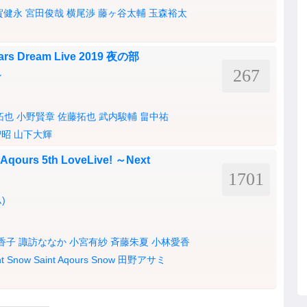
賀健永
宮田俊哉
横尾渉
藤ヶ谷太輔
玉森裕太
rs Dream Live 2019 夜の部
267
ル
拓也
小野賢章
佐藤拓也
武内駿輔
畠中祐
智昭
山下大輝
rs 5th LoveLive! ～Next
1701
)
香子
諏訪ななか
小宮有紗
斉藤朱夏
小林愛香
nt Snow
Saint Aqours Snow
田野アサミ