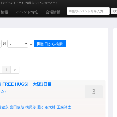
ストのイベント・ライブ情報ならイベンターノート
ト情報
イベント情報
会場情報
月
日
1
>
2019 FREE HUGS! 大阪3日目
3
ム)
賀健永
宮田俊哉
横尾渉
藤ヶ谷太輔
玉森裕太