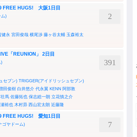
2019 FREE HUGS! 大阪1日目
2
ム)
賀健永
宮田俊哉
横尾渉
藤ヶ谷太輔
玉森裕太
VE「REUNION」 2日目
391
)
シュセブン)
TRIGGER(アイドリッシュセブン)
増田俊樹
白井悠介
代永翼
KENN
阿部敦
藤壮馬
佐藤拓也
保志総一朗
立花慎之介
広瀬裕也
木村昴
西山宏太朗
近藤隆
2019 FREE HUGS! 愛知1日目
7
ナゴヤドーム)