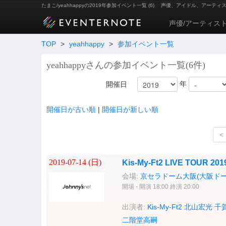
たまこ/yeahhappyの2019年参加イベント一覧 (6)
声優、アイドル、アーティ
声優/アーティス
TOP
>
yeahhappy
>
参加イベント一覧
yeahhappyさんの参加イベント一覧(6件)
年
開催日
開催日が古い順
|
開催日が新しい順
<
2019-07-14 (
日
)
Kis-My-Ft2 LIVE TOUR 
会場:
京セラドーム大阪(大阪ドー
開場 - 開演 18:00 終演 20:00
出演者:
Kis-My-Ft2
北山宏光
千
二階堂高嗣