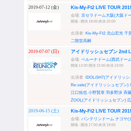
2019-07-12 (
金
)
Kis-My-Ft2 LIVE TOUR 
会場:
京セラドーム大阪(大阪ドー
開場 - 開演 18:00 終演 20:00
出演者:
Kis-My-Ft2
北山宏光
千
二階堂高嗣
2019-07-07 (
日
)
アイドリッシュセブン 2nd LI
会場:
ベルーナドーム(西武ドーム
開場 13:00 開演 15:00 終演 19:00
出演者:
IDOLiSH7(アイドリッ
Re:vale(アイドリッシュセブン)
江口拓也
小野賢章
羽多野渉
斉
ŹOOĻ(アイドリッシュセブン)
2019-06-15 (
土
)
Kis-My-Ft2 LIVE TOUR 
会場:
バンテリンドーム ナゴヤ(
開場 - 開演 17:00 終演 19:00