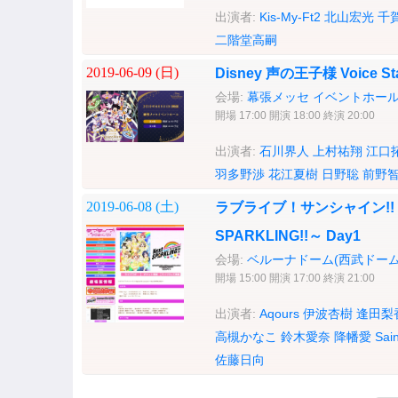
出演者:
Kis-My-Ft2
北山宏光
千
二階堂高嗣
2019-06-09 (
日
)
Disney 声の王子様 Voice Sta
会場:
幕張メッセ イベントホー
開場 17:00 開演 18:00 終演 20:00
出演者:
石川界人
上村祐翔
江口
羽多野渉
花江夏樹
日野聡
前野
2019-06-08 (
土
)
ラブライブ！サンシャイン!! Aqou
SPARKLING!!～ Day1
会場:
ベルーナドーム(西武ドーム
開場 15:00 開演 17:00 終演 21:00
出演者:
Aqours
伊波杏樹
逢田梨
高槻かなこ
鈴木愛奈
降幡愛
Sai
佐藤日向