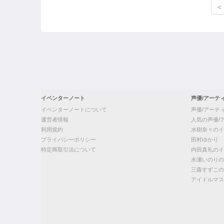
<
イベンターノート
声優/アーテ
イベンターノートについて
声優/アーテ
運営者情報
人気の声優/
利用規約
水樹奈々のイ
プライバシーポリシー
田村ゆかり
特定商取引法について
内田真礼のイ
水瀬いのりの
三森すずこの
アイドルマス