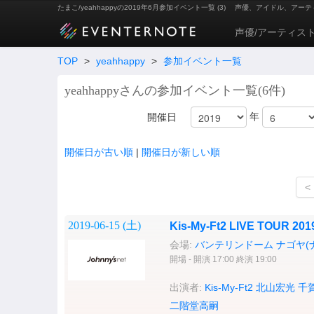
たまこ/yeahhappyの2019年6月参加イベント一覧 (3)
声優、アイドル、アーテ
声優/アーティス
TOP
>
yeahhappy
>
参加イベント一覧
yeahhappyさんの参加イベント一覧(6件)
年
開催日
開催日が古い順
|
開催日が新しい順
<
2019-06-15 (
土
)
Kis-My-Ft2 LIVE TOUR 
会場:
バンテリンドーム ナゴヤ(
開場 - 開演 17:00 終演 19:00
出演者:
Kis-My-Ft2
北山宏光
千
二階堂高嗣