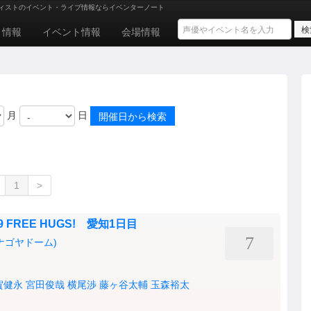
ィストのイベント・ライブ情報ならイベンターノート
ト情報
イベント情報
会場情報
月
日
1
>
2019 FREE HUGS! 愛知1日目
7
ナゴヤドーム)
賀健永
宮田俊哉
横尾渉
藤ヶ谷太輔
玉森裕太