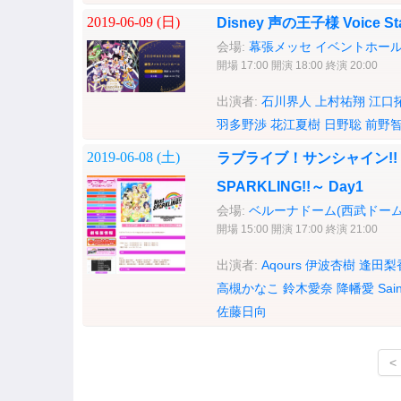
2019-06-09 (
日
)
Disney 声の王子様 Voice Sta
会場:
幕張メッセ イベントホー
開場 17:00 開演 18:00 終演 20:00
出演者:
石川界人
上村祐翔
江口
羽多野渉
花江夏樹
日野聡
前野
2019-06-08 (
土
)
ラブライブ！サンシャイン!! Aqou
SPARKLING!!～ Day1
会場:
ベルーナドーム(西武ドーム
開場 15:00 開演 17:00 終演 21:00
出演者:
Aqours
伊波杏樹
逢田梨
高槻かなこ
鈴木愛奈
降幡愛
Sai
佐藤日向
<