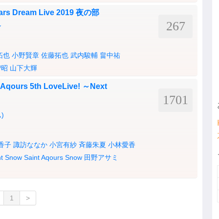
rs Dream Live 2019 夜の部
267
ル
拓也
小野賢章
佐藤拓也
武内駿輔
畠中祐
智昭
山下大輝
rs 5th LoveLive! ～Next
1701
)
香子
諏訪ななか
小宮有紗
斉藤朱夏
小林愛香
nt Snow
Saint Aqours Snow
田野アサミ
1
>