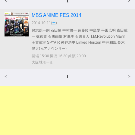
<
1
>
MBS ANIME FES.2014
2014-10-11(
土
)
保志総一朗 石田彰 中村悠一 遠藤綾 中島愛 平田広明 森田成
一 梶裕貴 石川由依 村瀬歩 石川界人 T.M.Revolution May'n
玉置成実 SPYAIR 神谷浩史 Linked Horizon 中井和哉 鈴木
健太(元アナウンサー)
開場 15:30 開演 16:30 終演 20:00
大阪城ホール
<
1
>