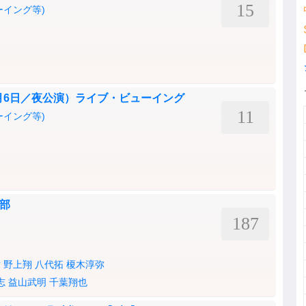
15
ーイング等)
川 10月6日／夜公演）ライブ・ビューイング
11
ーイング等)
の部
187
祐
野上翔
八代拓
榎木淳弥
志
益山武明
千葉翔也