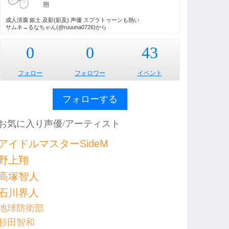
朔
成人済腐 銀土 及影(影及) 声優 スプラトゥーンも熱い
サムネ→るなちゃん(@ruuuna0726)から
0
0
43
フォロー
フォロワー
イベント
フォローする
お気に入り声優/アーティスト
アイドルマスターSideM
野上翔
高塚智人
石川界人
地球防衛部
杉田智和