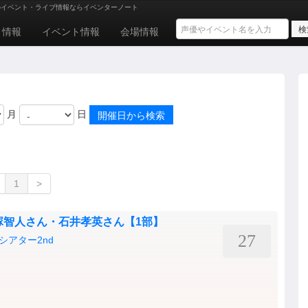
のイベント・ライブ情報ならイベンターノート
ト情報
イベント情報
会場情報
月
日
1
>
高塚智人さん・石井孝英さん【1部】
27
アター2nd