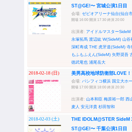
ST@GE!〜 宮城公演1日目
会場:
ゼビオアリーナ仙台(仙台市
開場 16:00 開演 17:30 終演 20:00
出演者:
アイドルマスターSideM
永塚拓馬
渡辺紘
W(SideM)
山谷
深町寿成
THE 虎牙道(SideM)
寺
もふもふえん(SideM)
矢野奨吾
徳武竜也
浦尾岳大
2018-02-18 (
日
)
美男高校地球防衛部LOVE
会場:
パシフィコ横浜 国立大ホ
開場 17:00 開演 18:00 終演 20:30
出演者:
山本和臣
梅原裕一郎
西
麦人
安元洋貴
杉田智和
2018-02-03 (
土
)
THE IDOLM@STER SideM 
ST@GE!〜 千葉公演1日目