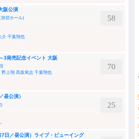
大阪公演
58
浪切ホール)
大介
千葉翔也
ol.1～3発売記念イベント 大阪
70
田
祐
野上翔
髙坂篤志
千葉翔也
日目／昼公演）
25
)
一
川 10月7日／昼公演）ライブ・ビューイング