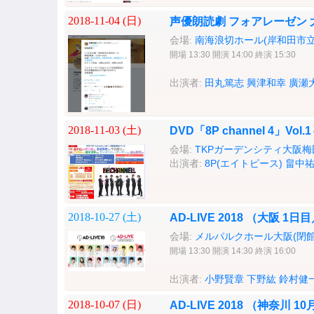
2018-11-04 (
日
)
声優朗読劇 フォアレーゼン 
会場:
南海浪切ホール(岸和田市立
開場 13:30 開演 14:00 終演 15:30
出演者:
田丸篤志
興津和幸
廣瀬
2018-11-03 (
土
)
DVD「8P channel 4」V
会場:
TKPガーデンシティ大阪梅
出演者:
8P(エイトピース)
畠中
2018-10-27 (
土
)
AD-LIVE 2018 （大阪 1
会場:
メルパルクホール大阪(閉館
開場 13:30 開演 14:30 終演 16:00
出演者:
小野賢章
下野紘
鈴村健
2018-10-07 (
日
)
AD-LIVE 2018 （神奈