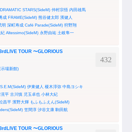
DRAMATIC STARS(SideM)
仲村宗悟
内田雄馬
勇成
FRAME(SideM)
熊谷健太郎
濱健人
武明
深町寿成
Café Parade(SideM)
狩野翔
大紀
Altessimo(SideM)
永野由祐
土岐隼一
3rdLIVE TOUR 〜GLORIOUS
432
示場新館)
S.E.M(SideM)
伊東健人
榎木淳弥
中島ヨシキ
﨑滉平
古川慎
児玉卓也
小林大紀
松昌平
濱野大輝
もふもふえん(SideM)
ders(SideM)
笠間淳
汐谷文康
駒田航
3rdLIVE TOUR 〜GLORIOUS