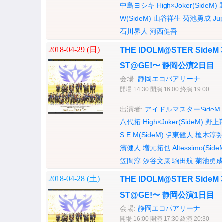
中島ヨシキ
High×Joker(SideM)
W(SideM)
山谷祥生
菊池勇成
Ju
石川界人
河西健吾
2018-04-29 (
日
)
THE IDOLM@STER SideM 
ST@GE!〜 静岡公演2日目
会場:
静岡エコパアリーナ
開場 14:30 開演 16:00 終演 19:00
出演者:
アイドルマスターSideM
八代拓
High×Joker(SideM)
野上
S.E.M(SideM)
伊東健人
榎木淳
濱健人
増元拓也
Altessimo(Side
笠間淳
汐谷文康
駒田航
菊池勇
2018-04-28 (
土
)
THE IDOLM@STER SideM 
ST@GE!〜 静岡公演1日目
会場:
静岡エコパアリーナ
開場 16:00 開演 17:30 終演 20:30