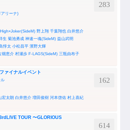
283
アリーナ)
High×Joker(SideM)
野上翔
千葉翔也
白井悠介
祥生
菊池勇成
神速一魂(SideM)
益山武明
島惇太
小松昌平
濱野大輝
古畑恵介
村瀬歩
F-LAGS(SideM)
三瓶由布子
！ファイナルイベント
162
ール
山宏太朗
白井悠介
増田俊樹
河本啓佑
村上喜紀
3rdLIVE TOUR 〜GLORIOUS
614