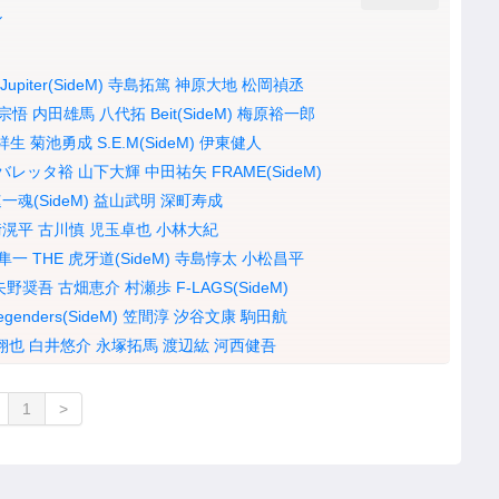
ル
Jupiter(SideM)
寺島拓篤
神原大地
松岡禎丞
宗悟
内田雄馬
八代拓
Beit(SideM)
梅原裕一郎
祥生
菊池勇成
S.E.M(SideM)
伊東健人
バレッタ裕
山下大輝
中田祐矢
FRAME(SideM)
一魂(SideM)
益山武明
深町寿成
﨑滉平
古川慎
児玉卓也
小林大紀
隼一
THE 虎牙道(SideM)
寺島惇太
小松昌平
矢野奨吾
古畑恵介
村瀬歩
F-LAGS(SideM)
egenders(SideM)
笠間淳
汐谷文康
駒田航
翔也
白井悠介
永塚拓馬
渡辺紘
河西健吾
1
>