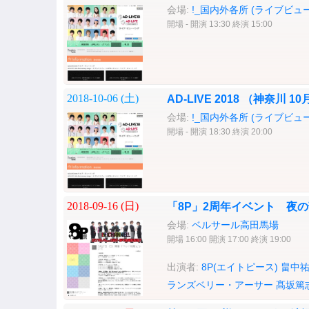
会場:
!_国内外各所 (ライブビュ
開場 - 開演 13:30 終演 15:00
2018-10-06 (
土
)
AD-LIVE 2018 （神奈
会場:
!_国内外各所 (ライブビュ
開場 - 開演 18:30 終演 20:00
2018-09-16 (
日
)
「8P」2周年イベント 夜
会場:
ベルサール高田馬場
開場 16:00 開演 17:00 終演 19:00
出演者:
8P(エイトピース)
畠中
ランズベリー・アーサー
髙坂篤