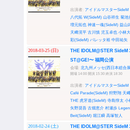
出演者:
アイドルマスターSideM
八代拓
W(SideM)
山谷祥生
菊池
増元拓也
神速一魂(SideM)
益山
天﨑滉平
古川慎
児玉卓也
小林
彩(SideM)
バレッタ裕
中田祐矢
2018-03-25 (
日
)
THE IDOLM@STER SideM 
ST@GE!〜 福岡公演
会場:
北九州メッセ(西日本総合展
開場 14:00 開演 15:30 終演 18:30
出演者:
アイドルマスターSideM
Café Parade(SideM)
狩野翔
天
THE 虎牙道(SideM)
寺島惇太
小
矢野奨吾
古畑恵介
村瀬歩
Legen
Beit(SideM)
堀江瞬
高塚智人
2018-02-24 (
土
)
THE IDOLM@STER SideM 