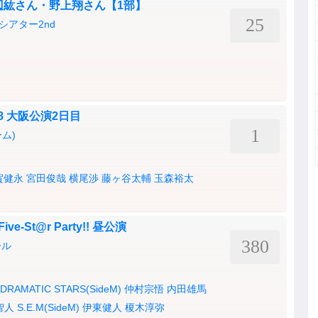
渡辺紘さん・野上翔さん【1部】
25
アター2nd
2018 大阪公演2日目
1
ム)
賀健永
宮田俊哉
横尾渉
藤ヶ谷太輔
玉森裕太
ive-St@r Party!! 昼公演
380
ール
DRAMATIC STARS(SideM)
仲村宗悟
内田雄馬
智人
S.E.M(SideM)
伊東健人
榎木淳弥