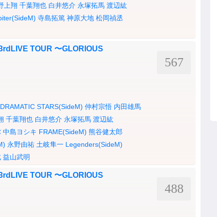
野上翔
千葉翔也
白井悠介
永塚拓馬
渡辺紘
piter(SideM)
寺島拓篤
神原大地
松岡禎丞
3rdLIVE TOUR 〜GLORIOUS
567
DRAMATIC STARS(SideM)
仲村宗悟
内田雄馬
翔
千葉翔也
白井悠介
永塚拓馬
渡辺紘
弥
中島ヨシキ
FRAME(SideM)
熊谷健太郎
M)
永野由祐
土岐隼一
Legenders(SideM)
成
益山武明
3rdLIVE TOUR 〜GLORIOUS
488