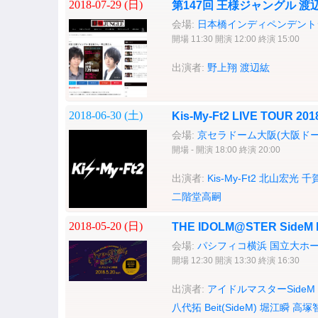
2018-07-29 (
日
)
第147回 王様ジャングル 
会場:
日本橋インディペンデントシ
開場 11:30 開演 12:00 終演 15:00
出演者:
野上翔
渡辺紘
2018-06-30 (
土
)
Kis-My-Ft2 LIVE TOUR 
会場:
京セラドーム大阪(大阪ドー
開場 - 開演 18:00 終演 20:00
出演者:
Kis-My-Ft2
北山宏光
千
二階堂高嗣
2018-05-20 (
日
)
THE IDOLM@STER SideM F
会場:
パシフィコ横浜 国立大ホ
開場 12:30 開演 13:30 終演 16:30
出演者:
アイドルマスターSideM
八代拓
Beit(SideM)
堀江瞬
高塚