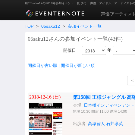
朔/05saku12の2018年参加イベント一覧 (16)
声優、アイドル、アーティスト
声優/アーティス
TOP
>
05saku12
>
参加イベント一覧
05saku12さんの参加イベント一覧(43件)
年
開催日
開催日が古い順
|
開催日が新しい順
<
2018-12-16 (
日
)
第158回 王様ジャングル 
会場:
日本橋インディペンデントシ
開場 10:30 開演 11:00 終演 14:00
出演者:
高塚智人
石井孝英