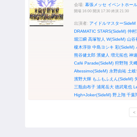
会場:
幕張メッセ イベントホー
開場 16:00 開演 17:30 終演 21:30
出演者:
アイドルマスターSideM
DRAMATIC STARS(SideM)
仲村
堀江瞬
高塚智人
W(SideM)
山谷
榎木淳弥
中島ヨシキ
彩(SideM)
熊谷健太郎
濱健人
増元拓也
神速
Café Parade(SideM)
狩野翔
天
Altessimo(SideM)
永野由祐
土岐
濱野大輝
もふもふえん(SideM)
三瓶由布子
浦尾岳大
徳武竜也
L
High×Joker(SideM)
野上翔
千葉
<