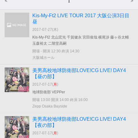
<
1
>
Kis-My-Ft2 LIVE TOUR 2017 大阪公演3日目
昼
2017-07-27(
木
)
Kis-My-Ft2 北山宏光 千賀健永 宮田俊哉 横尾渉 藤ヶ谷太輔
玉森裕太 二階堂高嗣
開場 - 開演 12:30 終演 14:30
大阪城ホール
美男高校地球防衛部LOVE!CG LIVE! DAY4
【昼の部】
2017-07-17(
月
)
地球防衛部 VEPPer
開場 13:00 開演 14:00 終演 16:00
Zepp Osaka Bayside
美男高校地球防衛部LOVE!CG LIVE! DAY4
【夜の部】
2017-07-17(
月
)