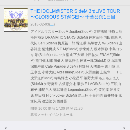
THE IDOLM@STER SideM 3rdLIVE TOUR
〜GLORIOUS ST@GE!〜 千葉公演1日目
2018-02-03(
土
)
アイドルマスターSideM Jupiter(SideM) 寺島拓篤 神原大地
松岡禎丞 DRAMATIC STARS(SideM) 仲村宗悟 内田雄馬 八
代拓 Beit(SideM) 梅原裕一郎 堀江瞬 高塚智人 W(SideM) 山
谷祥生 菊池勇成 S.E.M(SideM) 伊東健人 榎木淳弥 中島ヨシ
キ 彩(SideM) バレッタ裕 山下大輝 中田祐矢 FRAME(Side
M) 熊谷健太郎 濱健人 増元拓也 神速一魂(SideM) 益山武明
深町寿成 Café Parade(SideM) 狩野翔 天﨑滉平 古川慎 児
玉卓也 小林大紀 Altessimo(SideM) 永野由祐 土岐隼一 THE
虎牙道(SideM) 寺島惇太 小松昌平 濱野大輝 もふもふえん
(SideM) 矢野奨吾 古畑恵介 村瀬歩 F-LAGS(SideM) 三瓶由
布子 浦尾岳大 徳武竜也 Legenders(SideM) 笠間淳 汐谷文
康 駒田航 High×Joker(SideM) 野上翔 千葉翔也 白井悠介 永
塚拓馬 渡辺紘 河西健吾
開場 16:00 開演 17:30 終演 21:30
幕張メッセ イベントホール
<
1
>