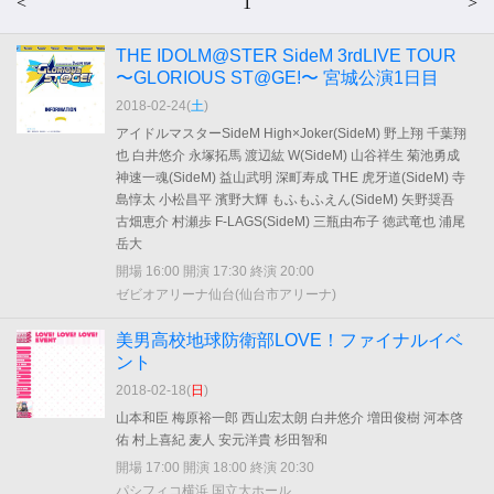
<
1
>
THE IDOLM@STER SideM 3rdLIVE TOUR
〜GLORIOUS ST@GE!〜 宮城公演1日目
2018-02-24(
土
)
アイドルマスターSideM High×Joker(SideM) 野上翔 千葉翔
也 白井悠介 永塚拓馬 渡辺紘 W(SideM) 山谷祥生 菊池勇成
神速一魂(SideM) 益山武明 深町寿成 THE 虎牙道(SideM) 寺
島惇太 小松昌平 濱野大輝 もふもふえん(SideM) 矢野奨吾
古畑恵介 村瀬歩 F-LAGS(SideM) 三瓶由布子 徳武竜也 浦尾
岳大
開場 16:00 開演 17:30 終演 20:00
ゼビオアリーナ仙台(仙台市アリーナ)
美男高校地球防衛部LOVE！ファイナルイベ
ント
2018-02-18(
日
)
山本和臣 梅原裕一郎 西山宏太朗 白井悠介 増田俊樹 河本啓
佑 村上喜紀 麦人 安元洋貴 杉田智和
開場 17:00 開演 18:00 終演 20:30
パシフィコ横浜 国立大ホール