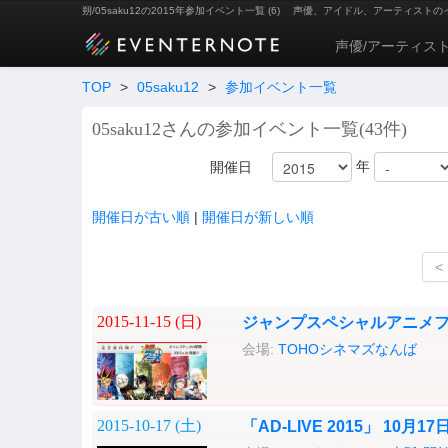
朔/05saku12の2015年参加イベント一覧 (6)
声優、アイドル、アーティストの
声優/アーティス
TOP
>
05saku12
>
参加イベント一覧
05saku12さんの参加イベント一覧(43件)
年
開催日
開催日が古い順
|
開催日が新しい順
<
2015-11-15 (
日
)
ジャンプスペシャルアニメフェ
会場:
TOHOシネマズなんば
2015-10-17 (
土
)
「AD-LIVE 2015」 10月1