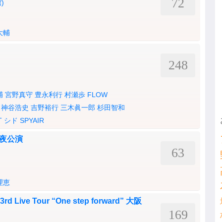
72
)
大輔
248
輔
宮野真守
豊永利行
村瀬歩
FLOW
神谷浩史
吉野裕行
三木眞一郎
杉田智和
T
シド
SPYAIR
日 夜公演
63
理恵
 3rd Live Tour “One step forward” 大阪
169