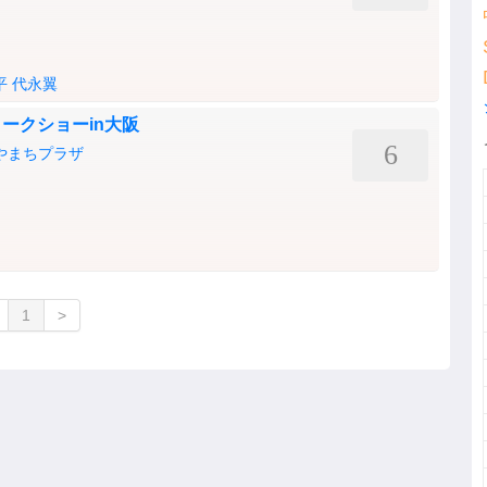
平
代永翼
トークショーin大阪
6
ゃやまちプラザ
1
>