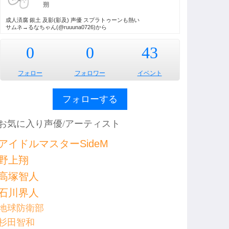
朔
成人済腐 銀土 及影(影及) 声優 スプラトゥーンも熱い
サムネ→るなちゃん(@ruuuna0726)から
0
0
43
フォロー
フォロワー
イベント
フォローする
お気に入り声優/アーティスト
アイドルマスターSideM
野上翔
高塚智人
石川界人
地球防衛部
杉田智和