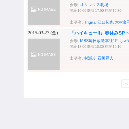
会場:
オリックス劇場
開場 16:00 開演 17:00 終演 19:30
出演者:
Trignal
江口拓也
木村良
2015-03-27 (
金
)
『ハイキュー!!』春休みSP
会場:
MBS毎日放送本社1F ち
開場 18:00 開演 18:30 終演 19:10
出演者:
村瀬歩
石川界人
<