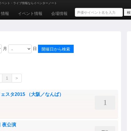
イベント・ライブ情報ならイベンターノート
ト情報
イベント情報
会場情報
月
日
1
>
スタ2015 （大阪／なんば）
1
7日 夜公演