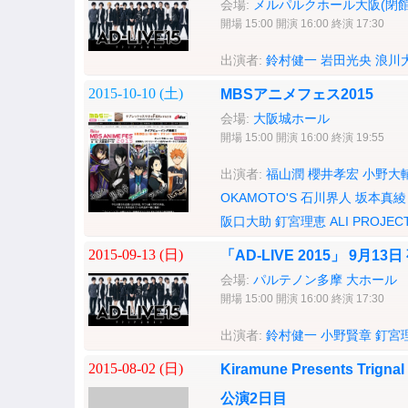
会場:
メルパルクホール大阪(閉館
開場 15:00 開演 16:00 終演 17:30
出演者:
鈴村健一
岩田光央
浪川
2015-10-10 (
土
)
MBSアニメフェス2015
会場:
大阪城ホール
開場 15:00 開演 16:00 終演 19:55
出演者:
福山潤
櫻井孝宏
小野大
OKAMOTO'S
石川界人
坂本真綾
阪口大助
釘宮理恵
ALI PROJEC
2015-09-13 (
日
)
「AD-LIVE 2015」 9月13
会場:
パルテノン多摩 大ホール
開場 15:00 開演 16:00 終演 17:30
出演者:
鈴村健一
小野賢章
釘宮
2015-08-02 (
日
)
Kiramune Presents Trignal
公演2日目