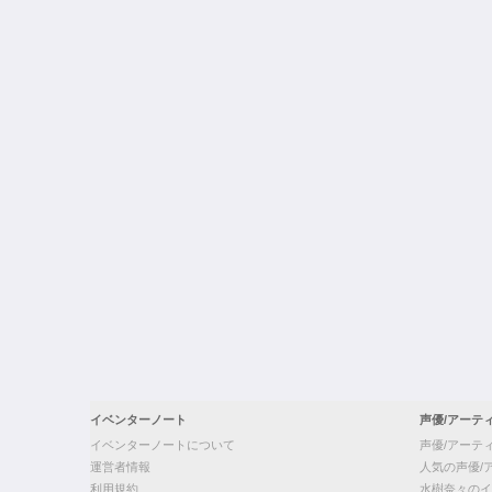
イベンターノート
声優/アーテ
イベンターノートについて
声優/アーテ
運営者情報
人気の声優/
利用規約
水樹奈々のイ