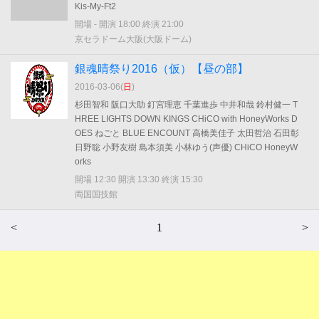
Kis-My-Ft2
開場 - 開演 18:00 終演 21:00
京セラドーム大阪(大阪ドーム)
銀魂晴祭り2016（仮）【昼の部】
2016-03-06(
日
)
杉田智和 阪口大助 釘宮理恵 千葉進歩 中井和哉 鈴村健一 T
HREE LIGHTS DOWN KINGS CHiCO with HoneyWorks D
OES ねごと BLUE ENCOUNT 高橋美佳子 太田哲治 石田彰
日野聡 小野友樹 島本須美 小林ゆう(声優) CHiCO HoneyW
orks
開場 12:30 開演 13:30 終演 15:30
両国国技館
<
1
>