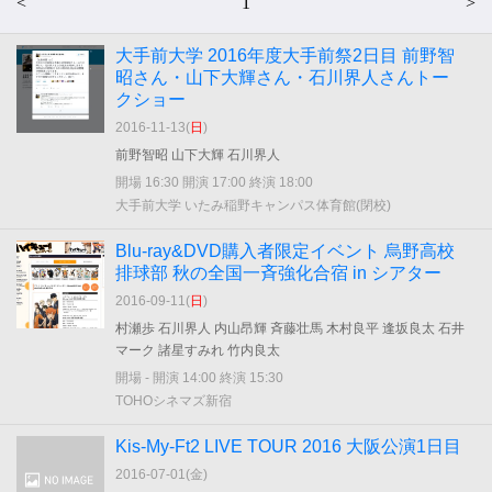
<
1
>
大手前大学 2016年度大手前祭2日目 前野智
昭さん・山下大輝さん・石川界人さんトー
クショー
2016-11-13(
日
)
前野智昭 山下大輝 石川界人
開場 16:30 開演 17:00 終演 18:00
大手前大学 いたみ稲野キャンパス体育館(閉校)
Blu-ray&DVD購入者限定イベント 烏野高校
排球部 秋の全国一斉強化合宿 in シアター
2016-09-11(
日
)
村瀬歩 石川界人 内山昂輝 斉藤壮馬 木村良平 逢坂良太 石井
マーク 諸星すみれ 竹内良太
開場 - 開演 14:00 終演 15:30
TOHOシネマズ新宿
Kis-My-Ft2 LIVE TOUR 2016 大阪公演1日目
2016-07-01(
金
)