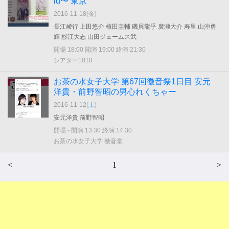
ld〜 東京
2016-11-18(
金
)
長江崚行 上田悠介 植田圭輔 磯貝龍乎 廣瀬大介 寿里 山沖勇
輝 杉江大志 山田ジェームス武
開場 18:00 開演 19:00 終演 21:30
シアター1010
お茶の水女子大学 第67回徽音祭1日目 安元
洋貴・前野智昭の男心れくちゃー
2016-11-12(
土
)
安元洋貴 前野智昭
開場 - 開演 13:30 終演 14:30
お茶の水女子大学 徽音堂
<
1
>