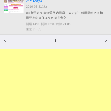
♪〜 Day1
2016-03-31(
木
)
μ’s 新田恵海 南條愛乃 内田彩 三森すずこ 飯田里穂 Pile 楠
田亜衣奈 久保ユリカ 徳井青空
開場 14:00 開演 16:00 終演 21:05
東京ドーム
<
1
>