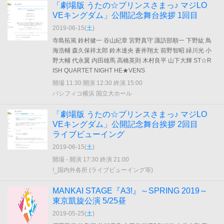
「劇場版 うたの☆プリンスさまっ♪ マジLO
VEキングダム」公開記念舞台挨拶 1回目
2019-06-15(
土
)
寺島拓篤 鈴村健一 谷山紀章 宮野真守 諏訪部順一 下野紘 鳥
海浩輔 森久保祥太郎 鈴木達央 蒼井翔太 前野智昭 緑川光 小
野大輔 代永翼 内田雄馬 高橋英則 木村良平 山下大輝 ST☆R
ISH QUARTET NIGHT HE★VENS
開場 11:30 開演 12:30 終演 15:00
パシフィコ横浜 国立大ホール
「劇場版 うたの☆プリンスさまっ♪ マジLO
VEキングダム」公開記念舞台挨拶 2回目
ライブビューイング
2019-06-15(
土
)
開場 - 開演 17:30 終演 21:00
!_国内外各所 (ライブビューイング等)
MANKAI STAGE『A3!』～SPRING 2019～
東京凱旋公演 5/25昼
2019-05-25(
土
)