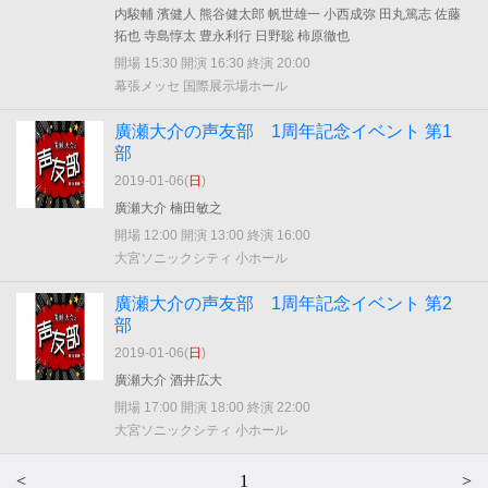
内駿輔 濱健人 熊谷健太郎 帆世雄一 小西成弥 田丸篤志 佐藤
拓也 寺島惇太 豊永利行 日野聡 柿原徹也
開場 15:30 開演 16:30 終演 20:00
幕張メッセ 国際展示場ホール
廣瀬大介の声友部 1周年記念イベント 第1
部
2019-01-06(
日
)
廣瀬大介 楠田敏之
開場 12:00 開演 13:00 終演 16:00
大宮ソニックシティ 小ホール
廣瀬大介の声友部 1周年記念イベント 第2
部
2019-01-06(
日
)
廣瀬大介 酒井広大
開場 17:00 開演 18:00 終演 22:00
大宮ソニックシティ 小ホール
<
1
>