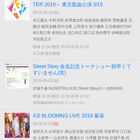
TER 2019～ 東京凱旋公演 3/15
2019-03-15(
金
)
水江建太 中村太郎 赤澤遼太郎 稲垣成弥 藤田玲 荒牧慶彦 北
園涼 植田圭輔 田中涼星 上田堪大 前川優希 立石俊樹(TOSH
IKI) 野口準 本田礼生 滝口幸広 田口涼 田内季宇 伊崎龍次郎
河合龍之介
開場 17:00 開演 18:00 終演 21:00
天王洲 銀河劇場
Street Story 改名記念トークショー 朝早くて
すいません(笑)
2019-03-02(
土
)
沢城千春 fin(SEPTALUCK) Street Story(チハ生BAND)
開場 10:30 開演 11:00 終演 12:00
浅草橋MANHOLE(マンホール)
A3! BLOOMING LIVE 2019 幕張
2019-02-03(
日
)
酒井広大 白井悠介 西山宏太朗 浅沼晋太郎 羽多野渉 江口拓
也 土岐隼一 山谷祥生 廣瀬大介 小澤廉 畠中祐 沢城千春 武