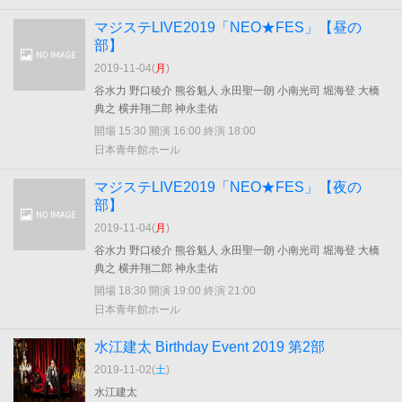
マジステLIVE2019「NEO★FES」【昼の
部】
2019-11-04(
月
)
谷水力 野口稜介 熊谷魁人 永田聖一朗 小南光司 堀海登 大橋
典之 横井翔二郎 神永圭佑
開場 15:30 開演 16:00 終演 18:00
日本青年館ホール
マジステLIVE2019「NEO★FES」【夜の
部】
2019-11-04(
月
)
谷水力 野口稜介 熊谷魁人 永田聖一朗 小南光司 堀海登 大橋
典之 横井翔二郎 神永圭佑
開場 18:30 開演 19:00 終演 21:00
日本青年館ホール
水江建太 Birthday Event 2019 第2部
2019-11-02(
土
)
水江建太