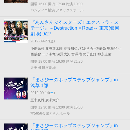
開場 16:00 開演 17:30 終演 19:00
パシフィコ横浜 アネックスホール
『あんさんぶるスターズ！エクストラ・ス
テージ』～Destruction × Road～ 東京(銀河
劇場) 9/27
2019-09-27(
金
)
小南光司 赤澤遼太郎 奥谷知弘 瑛(あきら) 佐伯亮 堀海登 小
西成弥 一ノ瀬竜 深澤大河 宮澤佑 武子直輝 神永圭佑
開場 18:00 開演 19:00 終演 21:30
天王洲 銀河劇場
「まさぴーのホップステップジャンプ」in
浅草 1部
2019-09-14(
土
)
五十嵐雅 廣瀬大介
開場 12:30 開演 13:00 終演 15:00
雷5656会館ときわホール
「まさぴーのホップステップジャンプ」in