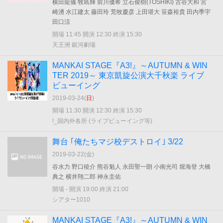
横田龍儀 牧島輝 前川優希 立石俊樹(TOSHIKI) 古谷大和 宮
崎湧 水江建太 藤田玲 荒牧慶彦 上田堪大 笹森裕貴 田内季宇
田口涼
開場 11:45 開演 12:30 終演 15:30
天王洲 銀河劇場
MANKAI STAGE『A3!』～AUTUMN & WIN
TER 2019～ 東京凱旋公演大千秋楽 ライブ
ビューイング
2019-03-24(
日
)
開場 11:30 開演 12:30 終演 15:30
!_国内外各所 (ライブビューイング等)
舞台 ｢俺たちマジ校デストロイ｣ 3/22
2019-03-22(
金
)
谷水力 野口稜介 熊谷魁人 永田聖一朗 小南光司 堀海登 大橋
典之 横井翔二郎 神永圭佑
開場 - 開演 19:00 終演 21:00
シアター1010
MANKAI STAGE『A3!』～AUTUMN & WIN