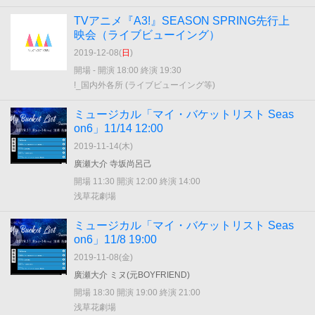
TVアニメ『A3!』SEASON SPRING先行上
映会（ライブビューイング）
2019-12-08(
日
)
開場 - 開演 18:00 終演 19:30
!_国内外各所 (ライブビューイング等)
ミュージカル「マイ・バケットリスト Seas
on6」11/14 12:00
2019-11-14(
木
)
廣瀬大介 寺坂尚呂己
開場 11:30 開演 12:00 終演 14:00
浅草花劇場
ミュージカル「マイ・バケットリスト Seas
on6」11/8 19:00
2019-11-08(
金
)
廣瀬大介 ミヌ(元BOYFRIEND)
開場 18:30 開演 19:00 終演 21:00
浅草花劇場