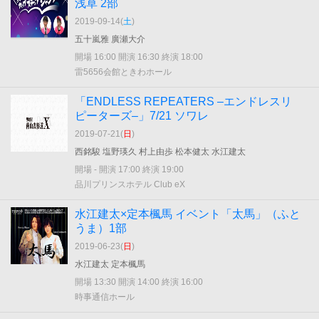
浅草 2部
2019-09-14(
土
)
五十嵐雅 廣瀬大介
開場 16:00 開演 16:30 終演 18:00
雷5656会館ときわホール
「ENDLESS REPEATERS –エンドレスリ
ピーターズ–」7/21 ソワレ
2019-07-21(
日
)
西銘駿 塩野瑛久 村上由歩 松本健太 水江建太
開場 - 開演 17:00 終演 19:00
品川プリンスホテル Club eX
水江建太×定本楓馬 イベント「太馬」（ふと
うま）1部
2019-06-23(
日
)
水江建太 定本楓馬
開場 13:30 開演 14:00 終演 16:00
時事通信ホール