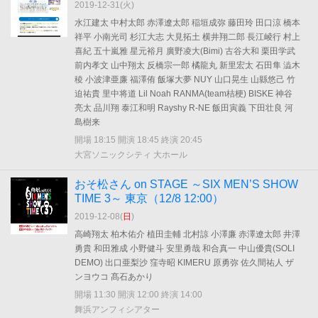
2019-12-31(
火
)
水江建太 中村太郎 赤澤遼太郎 稲垣成弥 藤田玲 田口涼 橋本
祥平 小南光司 杉江大志 大見拓土 横井翔二郎 長江崚行 村上
喜紀 五十嵐雅 星元裕月 廣野凌大(Bimi) 古谷大和 栗田学武
前内孝文 山中翔太 反橋宗一郎 橘龍丸 新里宏太 石田隼 澁木
稜 小波津亜廉 福澤侑 飯塚大夢 NUY 山口晃生 山縣悠己 竹
迫祐貴 里中将道 Lil Noah RANMA(team桔梗) BISKE 神谷
亮太 品川翔 泰江和明 Rayshy R-NE 飯田寅義 下田壮良 河
島樹来
開場 18:15 開演 18:45 終演 20:45
大宮ソニックシティ 大ホール
おそ松さん on STAGE ～SIX MEN’S SHOW
TIME 3～ 東京（12/8 12:00）
2019-12-08(
日
)
高崎翔太 柏木佑介 植田圭輔 北村諒 小澤廉 赤澤遼太郎 井澤
勇貴 和田雅成 小野健斗 安里勇哉 和合真一 中山優貴(SOLI
DEMO) 出口亜梨沙 窪寺昭 KIMERU 原勇弥 佐久間祐人 ザ
ンヨウコ 髙石あかり
開場 11:30 開演 12:00 終演 14:00
舞浜アンフィシアター