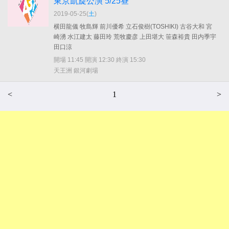
東京凱旋公演 5/25昼
2019-05-25(
土
)
横田龍儀 牧島輝 前川優希 立石俊樹(TOSHIKI) 古谷大和 宮
崎湧 水江建太 藤田玲 荒牧慶彦 上田堪大 笹森裕貴 田内季宇
田口涼
開場 11:45 開演 12:30 終演 15:30
天王洲 銀河劇場
<
1
>