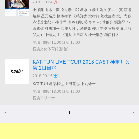
2018-09-24(
月
)
小澤廉 山本一慶 松村泰一郎 谷水力 前山剛久 安井一真 渡邉
駿輝 星元裕月 橋本祥平 高崎翔太 北村諒 荒牧慶彦 北川尚弥
赤澤遼太郎 小南光司 奥谷知弘 瑛(あきら) 佐伯亮 堀海登 小
西成弥 村川翔一 深澤大河 大崎捺希 櫻井圭登 宮崎湧 奥井那
我人 山中健太 山中翔太 上田堪大 小松準弥 樋口裕太
開場 - 開演 11:00 終演 15:00
横浜文化体育館(閉館)
KAT-TUN LIVE TOUR 2018 CAST 神奈川公
演 2日目昼
2018-09-15(
土
)
KAT-TUN 亀梨和也 上田竜也 中丸雄一
開場 - 開演 13:00 終演 16:00
横浜アリーナ
<
1
>