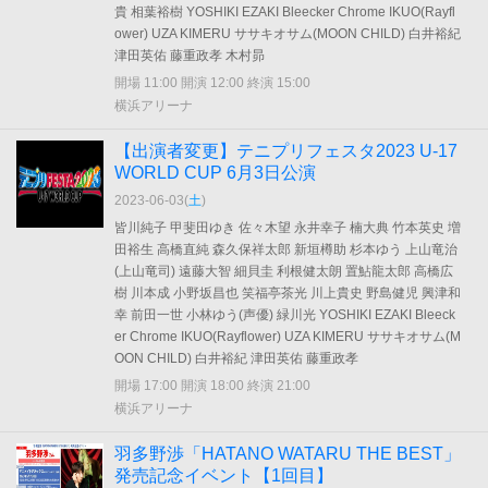
貴 相葉裕樹 YOSHIKI EZAKI Bleecker Chrome IKUO(Rayfl
ower) UZA KIMERU ササキオサム(MOON CHILD) 白井裕紀
津田英佑 藤重政孝 木村昴
開場 11:00 開演 12:00 終演 15:00
横浜アリーナ
【出演者変更】テニプリフェスタ2023 U-17
WORLD CUP 6月3日公演
2023-06-03(
土
)
皆川純子 甲斐田ゆき 佐々木望 永井幸子 楠大典 竹本英史 増
田裕生 高橋直純 森久保祥太郎 新垣樽助 杉本ゆう 上山竜治
(上山竜司) 遠藤大智 細貝圭 利根健太朗 置鮎龍太郎 高橋広
樹 川本成 小野坂昌也 笑福亭茶光 川上貴史 野島健児 興津和
幸 前田一世 小林ゆう(声優) 緑川光 YOSHIKI EZAKI Bleeck
er Chrome IKUO(Rayflower) UZA KIMERU ササキオサム(M
OON CHILD) 白井裕紀 津田英佑 藤重政孝
開場 17:00 開演 18:00 終演 21:00
横浜アリーナ
羽多野渉「HATANO WATARU THE BEST」
発売記念イベント【1回目】