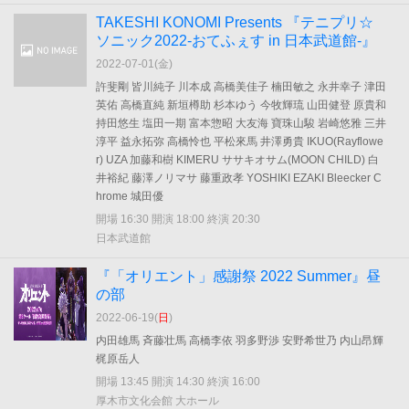
TAKESHI KONOMI Presents 『テニプリ☆
ソニック2022-おてふぇす in 日本武道館-』
2022-07-01(
金
)
許斐剛 皆川純子 川本成 高橋美佳子 楠田敏之 永井幸子 津田
英佑 高橋直純 新垣樽助 杉本ゆう 今牧輝琉 山田健登 原貴和
持田悠生 塩田一期 富本惣昭 大友海 寶珠山駿 岩崎悠雅 三井
淳平 益永拓弥 高橋怜也 平松來馬 井澤勇貴 IKUO(Rayflowe
r) UZA 加藤和樹 KIMERU ササキオサム(MOON CHILD) 白
井裕紀 藤澤ノリマサ 藤重政孝 YOSHIKI EZAKI Bleecker C
hrome 城田優
開場 16:30 開演 18:00 終演 20:30
日本武道館
『「オリエント」感謝祭 2022 Summer』昼
の部
2022-06-19(
日
)
内田雄馬 斉藤壮馬 高橋李依 羽多野渉 安野希世乃 内山昂輝
梶原岳人
開場 13:45 開演 14:30 終演 16:00
厚木市文化会館 大ホール