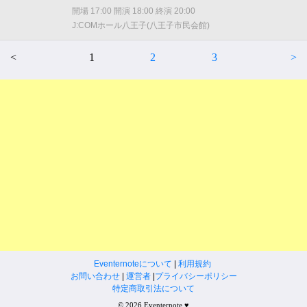
開場 17:00 開演 18:00 終演 20:00
J:COMホール八王子(八王子市民会館)
<
1
2
3
>
Eventernoteについて
|
利用規約
お問い合わせ
|
運営者
|
プライバシーポリシー
特定商取引法について
© 2026 Eventernote ♥