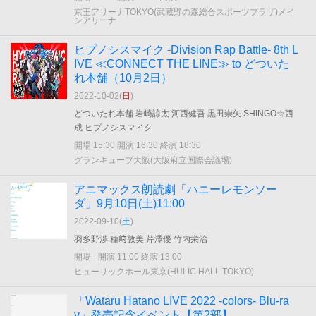
京王アリーナTOKYO(武蔵野の森総合スポーツプラザ)メイ
ンアリーナ
ヒプノシスマイク -Division Rap Battle- 8th L
IVE ≪CONNECT THE LINE≫ to どついた
れ本舗（10月2日）
2022-10-02(
日
)
どついたれ本舗 岩崎諒太 河西健吾 黒田崇矢 SHINGO☆西
成 ヒプノシスマイク
開場 15:30 開演 16:30 終演 18:30
グランキューブ大阪(大阪府立国際会議場)
アニマックス朗読劇「ハニーレモンソー
ダ」9月10日(土)11:00
2022-09-10(
土
)
羽多野渉 種﨑敦美 芹澤優 竹内栄治
開場 - 開演 11:00 終演 13:00
ヒューリックホール東京(HULIC HALL TOKYO)
「Wataru Hatano LIVE 2022 -colors- Blu-ra
y」発売記念イベント【第2部】