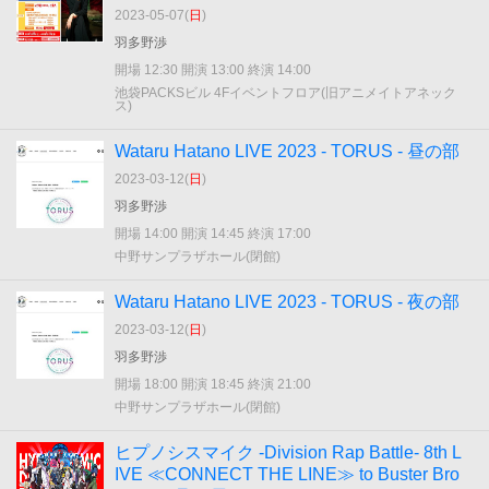
2023-05-07(
日
)
羽多野渉
開場 12:30 開演 13:00 終演 14:00
池袋PACKSビル 4Fイベントフロア(旧アニメイトアネック
ス)
Wataru Hatano LIVE 2023 - TORUS - 昼の部
2023-03-12(
日
)
羽多野渉
開場 14:00 開演 14:45 終演 17:00
中野サンプラザホール(閉館)
Wataru Hatano LIVE 2023 - TORUS - 夜の部
2023-03-12(
日
)
羽多野渉
開場 18:00 開演 18:45 終演 21:00
中野サンプラザホール(閉館)
ヒプノシスマイク -Division Rap Battle- 8th L
IVE ≪CONNECT THE LINE≫ to Buster Bro