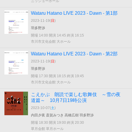
ニッショーホール
Wataru Hatano LIVE 2023 - Dawn - 第1部
2023-11-19(
日
)
羽多野渉
開場 14:00 開演 14:45 終演 16:15
市川市文化会館 大ホール
Wataru Hatano LIVE 2023 - Dawn - 第2部
2023-11-19(
日
)
羽多野渉
開場 17:30 開演 18:15 終演 19:45
市川市文化会館 大ホール
こえかぶ 朗読で楽しむ歌舞伎 ～雪の夜
道篇～ 10月7日19時公演
2023-10-07(
土
)
内田夕夜 斎賀みつき 高橋広樹 羽多野渉
開場 18:30 開演 19:00 終演 20:30
草月会館 草月ホール