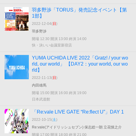
羽多野渉「TORUS」発売記念イベント【第
1部】
2022-12-04(
日
)
羽多野渉
開場 12:30 開演 13:00 終演 14:00
快・決いい会議室新宿店
YUMA UCHIDA LIVE 2022「Gratz! / your wo
rld, our world」 【DAY2：your world, our wo
rld】
2022-11-13(
日
)
内田雄馬
開場 15:00 開演 16:00 終演 19:00
日本武道館
「Re:vale LIVE GATE “Re:flect U”」DAY 1
2022-10-15(
土
)
Re:vale(アイドリッシュセブン) 保志総一朗 立花慎之介
開場 17:00 開演 18:00 終演 21:00