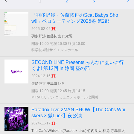
<
1
2
3
>
「羽多野渉・佐藤拓也のScat Babys Sho
w!!」ペロミーティング2025冬 第2部
2025-02-02(
日
)
羽多野渉 佐藤拓也 代永翼
開場 16:00 開演 16:30 終演 18:00
科学技術館サイエンスホール
SECOND LINE Presents みんなに会いに行
くよ! 第12回 in 静岡 昼の部
2024-12-15(
日
)
寺島惇太 中島ヨシキ
開場 12:00 開演 12:45 終演 14:15
MIRAIEリアン コミュニティホール七間町
Paradox Live 2MAN SHOW【The Cat‘s Whi
skers × 獄Luck】夜公演
2024-11-17(
日
)
The Cat's Whiskers(Paradox Live) 竹内良太 林勇 寺島惇太