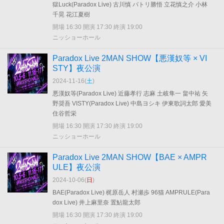
獄Luck(Paradox Live) 古川慎 バトリ勝悟 立花慎之介 小林
千晃 花江夏樹
開場 16:30 開演 17:30 終演 19:00
ニッショーホール
Paradox Live 2MAN SHOW【悪漢奴等 × VI
STY】夜公演
2024-11-16(
土
)
悪漢奴等(Paradox Live) 近藤孝行 志麻 土岐隼一 畠中祐 矢
野奨吾 VISTY(Paradox Live) 中島ヨシキ 伊東歌詞太郎 愛美
住谷哲栄
開場 16:30 開演 17:30 終演 19:00
ニッショーホール
Paradox Live 2MAN SHOW【BAE × AMPR
ULE】夜公演
2024-10-06(
日
)
BAE(Paradox Live) 梶原岳人 村瀬歩 96猫 AMPRULE(Para
dox Live) 井上麻里奈 置鮎龍太郎
開場 16:30 開演 17:30 終演 19:00