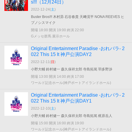
s!!!（12月24日）
2022-12-24(
土
)
Buster Bros!!! 木村昴 石谷春貴 天﨑滉平 NONA REEVES ヒ
プノシスマイク
開場 18:00 開演 19:00 終演 22:00
Gメッセ群馬 展示ホール
Original Entertainment Paradise -おれパラ- 2
022 This 15 It 神戸公演DAY2
2022-12-11(
日
)
小野大輔 鈴村健一 森久保祥太郎 寺島拓篤 羽多野渉
開場 13:00 開演 14:00 終演 17:00
ワールド記念ホール(神戸ポートアイランドホール)
Original Entertainment Paradise -おれパラ- 2
022 This 15 It 神戸公演DAY1
2022-12-10(
土
)
小野大輔 鈴村健一 森久保祥太郎 寺島拓篤 梶原岳人
開場 15:00 開演 16:00 終演 19:00
ワールド記念ホール(神戸ポートアイランドホール)