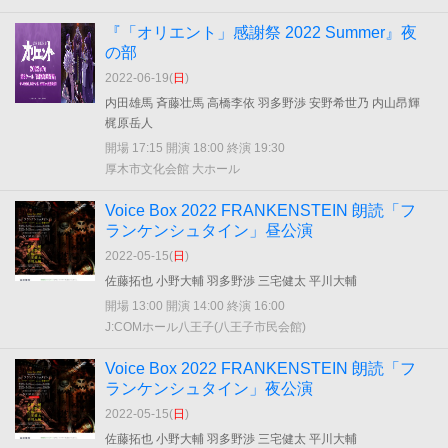
『「オリエント」感謝祭 2022 Summer』夜
の部
2022-06-19(
日
)
内田雄馬 斉藤壮馬 高橋李依 羽多野渉 安野希世乃 内山昂輝
梶原岳人
開場 17:15 開演 18:00 終演 19:30
厚木市文化会館 大ホール
Voice Box 2022 FRANKENSTEIN 朗読「フ
ランケンシュタイン」昼公演
2022-05-15(
日
)
佐藤拓也 小野大輔 羽多野渉 三宅健太 平川大輔
開場 13:00 開演 14:00 終演 16:00
J:COMホール八王子(八王子市民会館)
Voice Box 2022 FRANKENSTEIN 朗読「フ
ランケンシュタイン」夜公演
2022-05-15(
日
)
佐藤拓也 小野大輔 羽多野渉 三宅健太 平川大輔