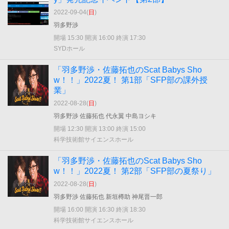
2022-09-04(
日
)
羽多野渉
開場 15:30 開演 16:00 終演 17:30
SYDホール
「羽多野渉・佐藤拓也のScat Babys Sho
w！！」2022夏！ 第1部「SFP部の課外授
業」
2022-08-28(
日
)
羽多野渉 佐藤拓也 代永翼 中島ヨシキ
開場 12:30 開演 13:00 終演 15:00
科学技術館サイエンスホール
「羽多野渉・佐藤拓也のScat Babys Sho
w！！」2022夏！ 第2部「SFP部の夏祭り」
2022-08-28(
日
)
羽多野渉 佐藤拓也 新垣樽助 神尾晋一郎
開場 16:00 開演 16:30 終演 18:30
科学技術館サイエンスホール