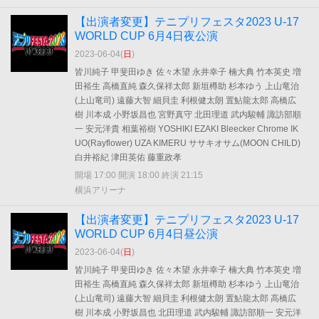
【出演者変更】テニプリフェスタ2023 U-17
WORLD CUP 6月4日夜公演
2023-06-04(
日
)
皆川純子 甲斐田ゆき 佐々木望 永井幸子 楠大典 竹本英史 増
田裕生 高橋直純 森久保祥太郎 新垣樽助 杉本ゆう 上山竜治
(上山竜司) 遠藤大智 細貝圭 利根健太朗 置鮎龍太郎 高橋広
樹 川本成 小野坂昌也 宮野真守 北田理道 武内駿輔 諏訪部順
一 安元洋貴 相葉裕樹 YOSHIKI EZAKI Bleecker Chrome IK
UO(Rayflower) UZA KIMERU ササキオサム(MOON CHILD)
白井裕紀 津田英佑 藤重政孝
開場 17:00 開演 18:00 終演 21:15
横浜アリーナ
【出演者変更】テニプリフェスタ2023 U-17
WORLD CUP 6月4日昼公演
2023-06-04(
日
)
皆川純子 甲斐田ゆき 佐々木望 永井幸子 楠大典 竹本英史 増
田裕生 高橋直純 森久保祥太郎 新垣樽助 杉本ゆう 上山竜治
(上山竜司) 遠藤大智 細貝圭 利根健太朗 置鮎龍太郎 高橋広
樹 川本成 小野坂昌也 北田理道 武内駿輔 諏訪部順一 安元洋