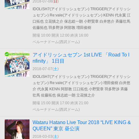
2018-07-08(
日
)
IDOLiSH7(アイドリッシュセブン) TRIGGER(アイドリッシ
ュセブン) Re:vale(アイドリッシュセブン) KENN 代永翼 江
口拓也 立花慎之介 保志総一朗 小野賢章 白井悠介 斉藤壮馬
佐藤拓也 羽多野渉 阿部敦 増田俊樹
開場 10:00 開演 12:00 終演 16:00
ベルーナドーム(西武ドーム)
アイドリッシュセブン 1st LIVE 「Road To I
nfinity」 1日目
2018-07-07(
土
)
IDOLiSH7(アイドリッシュセブン) TRIGGER(アイドリッシ
ュセブン) Re:vale(アイドリッシュセブン) 増田俊樹 白井悠
介 代永翼 KENN 阿部敦 江口拓也 小野賢章 羽多野渉 斉藤
壮馬 佐藤拓也 保志総一朗 立花慎之介
開場 15:00 開演 17:00 終演 21:00
ベルーナドーム(西武ドーム)
Wataru Hatano Live Tour 2018 “LIVE KING &
QUEEN” 東京 昼公演
2018-03-03(
土
)