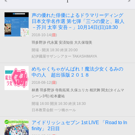
<
1
>
声の優れた俳優によるドラマリーディング
日本文学名作選 第七弾「三つの愛と、殺人
－芥川 太宰 安吾－」10月14日(日)18:30
2018-10-14(
日
)
羽多野渉 代永翼 安済知佳 大久保瑠美
開場 - 開演 18:30 終演 20:00
紀伊國屋サザンシアター TAKASHIMAYA
めちゃくちゃがんばれ！魔法少女くるみの
中の人 超出張版２０１８
2018-08-12(
日
)
林勇 羽多野渉 寺島拓篤 久保ユリカ 相沢舞 関太(タイムマ
シーン3号) 松本慶祐
開場 16:00 開演 16:30 終演 18:30
日本教育会館 一ツ橋ホール
アイドリッシュセブン 1st LIVE 「Road to In
finity」 2日目