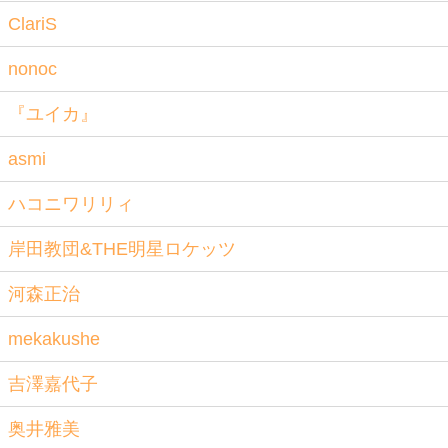
ClariS
nonoc
『ユイカ』
asmi
ハコニワリリィ
岸田教団&THE明星ロケッツ
河森正治
mekakushe
吉澤嘉代子
奥井雅美