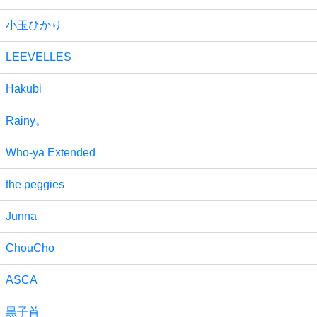
小玉ひかり
LEEVELLES
Hakubi
Rainy。
Who-ya Extended
the peggies
Junna
ChouCho
ASCA
黒子首