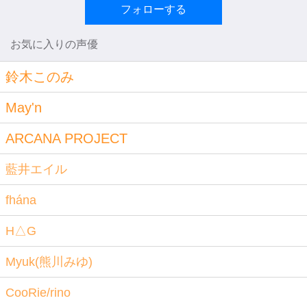
フォローする
お気に入りの声優
鈴木このみ
May'n
ARCANA PROJECT
藍井エイル
fhána
H△G
Myuk(熊川みゆ)
CooRie/rino