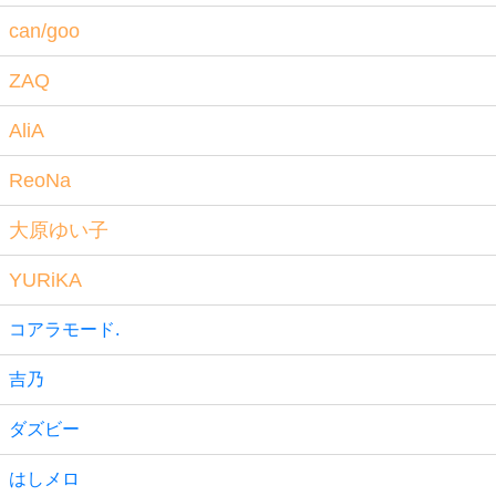
can/goo
ZAQ
AliA
ReoNa
大原ゆい子
YURiKA
コアラモード.
吉乃
ダズビー
はしメロ