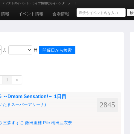
ーティストのイベント・ライブ情報ならイベンターノート
ト情報
イベント情報
会場情報
月
日
1
>
15 ～Dream Sensation!～ 1日目
2845
いたまスーパーアリーナ)
彩
三森すずこ
飯田里穂
Pile
楠田亜衣奈