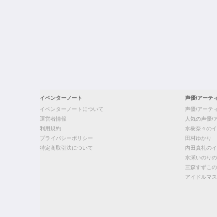
イベンターノート
声優/アーテ
イベンターノートについて
声優/アーテ
運営者情報
人気の声優/
利用規約
水樹奈々のイ
プライバシーポリシー
田村ゆかり
特定商取引法について
内田真礼のイ
水瀬いのりの
三森すずこの
アイドルマス