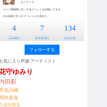
コノドント
イベノ登録時に行ってるイベントを記録してます。
それ以前に行ったイベントとか忘れた。
4
7
134
フォロー
フォロワー
イベント
フォローする
お気に入り声優/アーティスト
花守ゆみり
内田彩
早見沙織
岡咲美保
久保田愛美