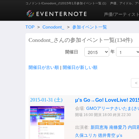
コノドント/Conodont_の2015年1月参加イベント一覧 (1)
声優、アイドル、ア
声優/アーティス
TOP
>
Conodont_
>
参加イベント一覧
Conodont_さんの参加イベント一覧(134件)
年
開催日
開催日が古い順
|
開催日が新しい順
<
2015-01-31 (
土
)
μ's Go→Go! LoveLive! 20
会場:
GMOアリーナさいたま(さ
開場 16:00 開演 18:00 終演 22:30
出演者:
新田恵海
南條愛乃
内田
久保ユリカ
徳井青空
μ’s