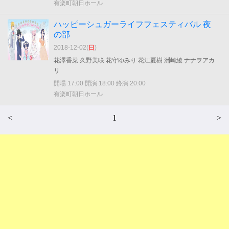
有楽町朝日ホール
ハッピーシュガーライフフェスティバル 夜
の部
2018-12-02(
日
)
花澤香菜 久野美咲 花守ゆみり 花江夏樹 洲崎綾 ナナヲアカ
リ
開場 17:00 開演 18:00 終演 20:00
有楽町朝日ホール
<
1
>