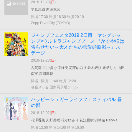
2018-12-23(
日
)
早見沙織 黒須克彦
開場 17:30 開演 18:30 終演 20:10
Zepp DiverCity (TOKYO)
ジャンプフェスタ2019 2日目 ヤングジャ
ンプ×ウルトラジャンプブース 『かぐや様は
告らせたい～天才たちの恋愛頭脳戦～』ス
テージ
2018-12-23(
日
)
古賀葵 古川慎 小原好美 花守ゆみり 鈴木崚汰 来栖りん 山田
南実 高岡凛花
開場 - 開演 11:40 終演 12:20
幕張メッセ 国際展示場ホール
ハッピーシュガーライフフェスティバル 昼
の部
2018-12-02(
日
)
花澤香菜 久野美咲 花守ゆみり 花江夏樹 洲崎綾 ReoNa
開場 13:00 開演 14:00 終演 16:00