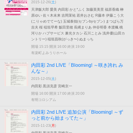
2015-12-26(
土
)
天津飯大郎 愛美 内田彩 かと*ふく 加藤英美里 福原香織 榊
原ゆい 佐々木未来 吉岡茉祐 若井おさむ R藤本 伊藤こう大
(こりゃめでてーな) 玉城泰拙(セブンbyセブン) まつばら万
吉夫 桜 稲垣早希 飯田里穂 長縄まりあ 仲谷明香 本渡楓 桃
河りか ハブサービス 兼光タカシ 石川ことみ 浅井優(山田カ
ントリー) 稲垣昌秋(がっき〜) ぬまっち
開場 15:15 開演 16:00 終演 19:00
有楽町よみうりホール
内田彩 2nd LIVE「Blooming! ～咲き誇れ み
んな～」
2015-12-05(
土
)
内田彩 黒須克彦 宮崎京一
開場 16:00 開演 17:00 終演 20:00
有明コロシアム
内田彩 2nd LIVE 追加公演「Blooming! ～ず
っと前から始まってた～」
2015-11-23(
月
)