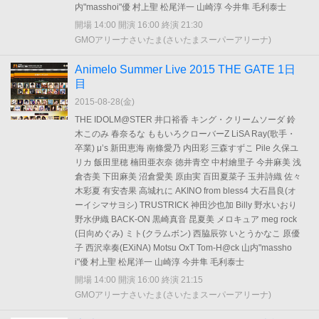
内"masshoi"優 村上聖 松尾洋一 山崎淳 今井隼 毛利泰士
開場 14:00 開演 16:00 終演 21:30
GMOアリーナさいたま(さいたまスーパーアリーナ)
Animelo Summer Live 2015 THE GATE 1日
目
2015-08-28(
金
)
THE IDOLM@STER 井口裕香 キング・クリームソーダ 鈴
木このみ 春奈るな ももいろクローバーZ LiSA Ray(歌手・
卒業) μ’s 新田恵海 南條愛乃 内田彩 三森すずこ Pile 久保ユ
リカ 飯田里穂 楠田亜衣奈 徳井青空 中村繪里子 今井麻美 浅
倉杏美 下田麻美 沼倉愛美 原由実 百田夏菜子 玉井詩織 佐々
木彩夏 有安杏果 高城れに AKINO from bless4 大石昌良(オ
ーイシマサヨシ) TRUSTRICK 神田沙也加 Billy 野水いおり
野水伊織 BACK-ON 黒崎真音 昆夏美 メロキュア meg rock
(日向めぐみ) ミト(クラムボン) 西脇辰弥 いとうかなこ 原優
子 西沢幸奏(EXiNA) Motsu OxT Tom-H@ck 山内"massho
i"優 村上聖 松尾洋一 山崎淳 今井隼 毛利泰士
開場 14:00 開演 16:00 終演 21:15
GMOアリーナさいたま(さいたまスーパーアリーナ)