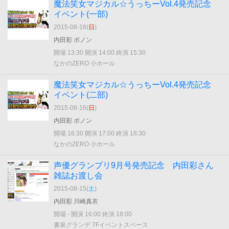
魔法笑女マジカル☆うっちーVol.4発売記念
イベント(一部)
2015-08-16(
日
)
内田彩 ポノン
開場 13:30 開演 14:00 終演 15:30
なかのZERO 小ホール
魔法笑女マジカル☆うっちーVol.4発売記念
イベント(二部)
2015-08-16(
日
)
内田彩 ポノン
開場 16:30 開演 17:00 終演 18:30
なかのZERO 小ホール
声優グランプリ9月号発売記念 内田彩さん
雑誌お渡し会
2015-08-15(
土
)
内田彩 川崎真衣
開場 - 開演 16:00 終演 18:00
書泉グランデ 7Fイベントスペース