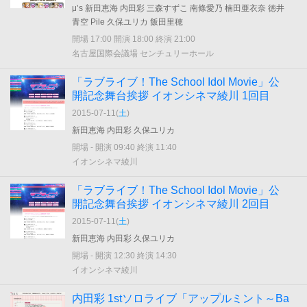
μ’s 新田恵海 内田彩 三森すずこ 南條愛乃 楠田亜衣奈 徳井
青空 Pile 久保ユリカ 飯田里穂
開場 17:00 開演 18:00 終演 21:00
名古屋国際会議場 センチュリーホール
「ラブライブ！The School Idol Movie」公
開記念舞台挨拶 イオンシネマ綾川 1回目
2015-07-11(
土
)
新田恵海 内田彩 久保ユリカ
開場 - 開演 09:40 終演 11:40
イオンシネマ綾川
「ラブライブ！The School Idol Movie」公
開記念舞台挨拶 イオンシネマ綾川 2回目
2015-07-11(
土
)
新田恵海 内田彩 久保ユリカ
開場 - 開演 12:30 終演 14:30
イオンシネマ綾川
内田彩 1stソロライブ「アップルミント～Ba