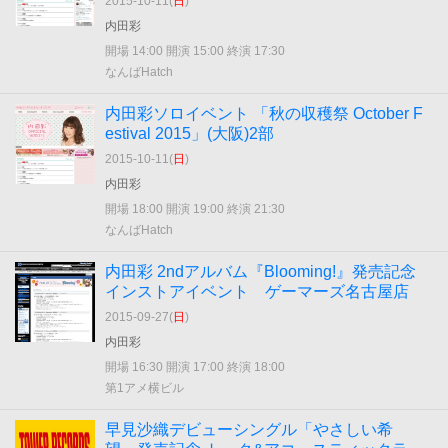
2015-10-11(
日
)
内田彩
開場 14:00 開演 15:00 終演 17:30
なんばHatch
内田彩ソロイベント 「秋の収穫祭 October F
estival 2015」(大阪)2部
2015-10-11(
日
)
内田彩
開場 18:00 開演 19:00 終演 21:30
なんばHatch
内田彩 2ndアルバム『Blooming!』発売記念
インストアイベント ゲーマーズ名古屋店
2015-09-27(
日
)
内田彩
開場 16:30 開演 17:00 終演 18:00
第1アメ横ビル
早見沙織デビューシングル「やさしい希