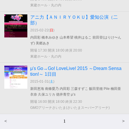
東建ホール・丸の内
アニ力【ＡＮＩＲＹＯＫＵ】愛知公演（二
部）
2015-02-22(
日
)
内田彩 橋本みゆき 山本希望 桃井はるこ 前田登(はりけ〜ん
ず) 美郷あき
開場 17:30 開演 18:00 終演 20:00
東建ホール・丸の内
μ's Go→Go! LoveLive! 2015 ～Dream Sensa
tion!～ 1日目
2015-01-31(
土
)
新田恵海 南條愛乃 内田彩 三森すずこ 飯田里穂 Pile 楠田亜
衣奈 久保ユリカ 徳井青空 μ’s
開場 16:00 開演 18:00 終演 22:30
GMOアリーナさいたま(さいたまスーパーアリーナ)
<
1
>