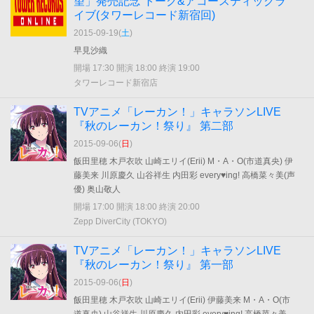
望」発売記念 トーク&アコースティックラ
イブ(タワーレコード新宿回)
2015-09-19(
土
)
早見沙織
開場 17:30 開演 18:00 終演 19:00
タワーレコード新宿店
TVアニメ「レーカン！」キャラソンLIVE
『秋のレーカン！祭り』 第二部
2015-09-06(
日
)
飯田里穂 木戸衣吹 山崎エリイ(Erii) M・A・O(市道真央) 伊
藤美来 川原慶久 山谷祥生 内田彩 every♥ing! 高橋菜々美(声
優) 奥山敬人
開場 17:00 開演 18:00 終演 20:00
Zepp DiverCity (TOKYO)
TVアニメ「レーカン！」キャラソンLIVE
『秋のレーカン！祭り』 第一部
2015-09-06(
日
)
飯田里穂 木戸衣吹 山崎エリイ(Erii) 伊藤美来 M・A・O(市