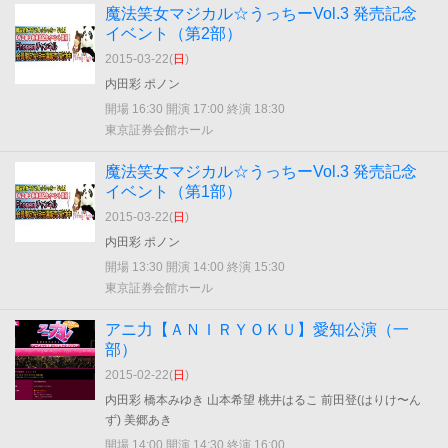
魔法笑女マジカル☆うっちーVol.3 発売記念
イベント（第2部）
2015-03-22(
日
)
内田彩 ポノン
開場 16:30 開演 17:00 終演 18:30
東京証券会館ホール
魔法笑女マジカル☆うっちーVol.3 発売記念
イベント（第1部）
2015-03-22(
日
)
内田彩 ポノン
開場 13:30 開演 14:00 終演 15:30
東京証券会館ホール
アニ力【ＡＮＩＲＹＯＫＵ】愛知公演（一
部）
2015-02-22(
日
)
内田彩 橋本みゆき 山本希望 桃井はるこ 前田登(はりけ〜ん
ず) 美郷あき
開場 14:00 開演 14:30 終演 16:00