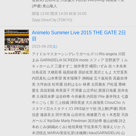
道真央) 山谷祥生 川原慶久 内田彩 every♥ing! 高橋菜々美
(声優) 奥山敬人
開場 13:00 開演 14:00 終演 16:00
Zepp DiverCity (TOKYO)
Animelo Summer Live 2015 THE GATE 2日
目
2015-08-29(
土
)
アイドルマスターシンデレラガールズ i☆Ris angela 川田
まみ GARNiDELiA SCREEN mode スフィア 宮野真守 ミル
キィホームズ 三森すずこ 徳井青空 橘田いずみ 佐々木未来
分島花音 大橋彩香 福原綾香 原紗友里 黒沢ともよ 大空直美
内田真礼 山本希望 青木瑠璃子 洲崎綾 五十嵐裕美 高森奈津
美 大坪由佳 松嵜麗 佳村はるか 林勇 太田雅友 戸松遥 豊崎
愛生 高垣彩陽 寿美菜子 芹澤優 山北早紀 茜屋日海夏 若井友
希 久保田未夢 澁谷梓希 今井麻美 内田彩 Pile 蒼井翔太 七森
中☆ごらく部 三上枝織 津田美波 大久保瑠美 ChouCho カ
スタマイZ(カスタマイズ) 3年E組サマ担 渕上舞(声優) 岡本
信彦 逢坂良太 田中美海 山谷祥生 南條愛乃 佐々木恵梨 天誅
ガールズ fripSide Marty Friedman 深沢紗希 板山紗織 詩之
本めぐみ(錦織めぐみ) 桧垣果穂 宇佐美幸乃 海保えりか 八
木沼悟志 MARiA/美依礼芽(水橋舞) toku(GARNiDELiA) 山