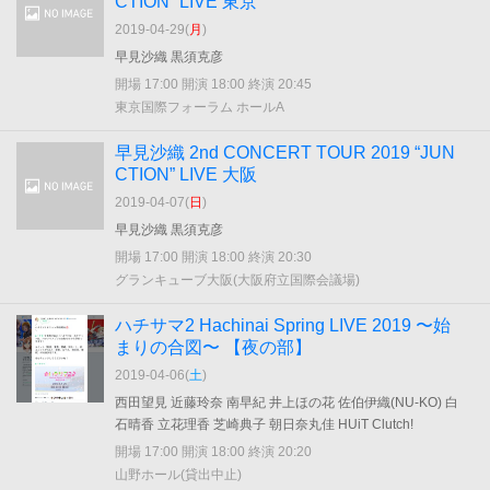
CTION” LIVE 東京
2019-04-29(
月
)
早見沙織 黒須克彦
開場 17:00 開演 18:00 終演 20:45
東京国際フォーラム ホールA
早見沙織 2nd CONCERT TOUR 2019 “JUN
CTION” LIVE 大阪
2019-04-07(
日
)
早見沙織 黒須克彦
開場 17:00 開演 18:00 終演 20:30
グランキューブ大阪(大阪府立国際会議場)
ハチサマ2 Hachinai Spring LIVE 2019 〜始
まりの合図〜 【夜の部】
2019-04-06(
土
)
西田望見 近藤玲奈 南早紀 井上ほの花 佐伯伊織(NU-KO) 白
石晴香 立花理香 芝崎典子 朝日奈丸佳 HUiT Clutch!
開場 17:00 開演 18:00 終演 20:20
山野ホール(貸出中止)