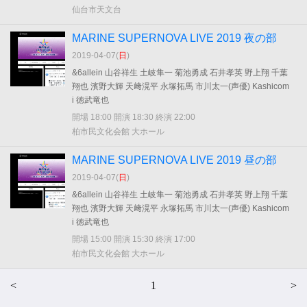
仙台市天文台
MARINE SUPERNOVA LIVE 2019 夜の部
2019-04-07(
日
)
&6allein 山谷祥生 土岐隼一 菊池勇成 石井孝英 野上翔 千葉
翔也 濱野大輝 天﨑滉平 永塚拓馬 市川太一(声優) Kashicom
i 徳武竜也
開場 18:00 開演 18:30 終演 22:00
柏市民文化会館 大ホール
MARINE SUPERNOVA LIVE 2019 昼の部
2019-04-07(
日
)
&6allein 山谷祥生 土岐隼一 菊池勇成 石井孝英 野上翔 千葉
翔也 濱野大輝 天﨑滉平 永塚拓馬 市川太一(声優) Kashicom
i 徳武竜也
開場 15:00 開演 15:30 終演 17:00
柏市民文化会館 大ホール
<
1
>