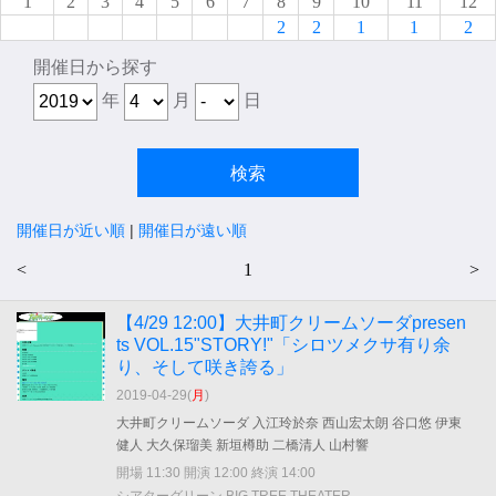
1
2
3
4
5
6
7
8
9
10
11
12
2
2
1
1
2
開催日から探す
年
月
日
開催日が近い順
|
開催日が遠い順
<
1
>
【4/29 12:00】大井町クリームソーダpresen
ts VOL.15"STORY!"「シロツメクサ有り余
り、そして咲き誇る」
2019-04-29(
月
)
大井町クリームソーダ 入江玲於奈 西山宏太朗 谷口悠 伊東
健人 大久保瑠美 新垣樽助 二橋清人 山村響
開場 11:30 開演 12:00 終演 14:00