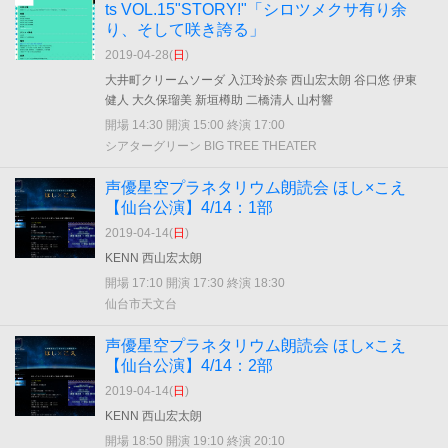
ts VOL.15"STORY!"「シロツメクサ有り余
り、そして咲き誇る」
2019-04-28(
日
)
大井町クリームソーダ 入江玲於奈 西山宏太朗 谷口悠 伊東
健人 大久保瑠美 新垣樽助 二橋清人 山村響
開場 14:30 開演 15:00 終演 17:00
シアターグリーン BIG TREE THEATER
声優星空プラネタリウム朗読会 ほし×こえ
【仙台公演】4/14：1部
2019-04-14(
日
)
KENN 西山宏太朗
開場 17:10 開演 17:30 終演 18:30
仙台市天文台
声優星空プラネタリウム朗読会 ほし×こえ
【仙台公演】4/14：2部
2019-04-14(
日
)
KENN 西山宏太朗
開場 18:50 開演 19:10 終演 20:10