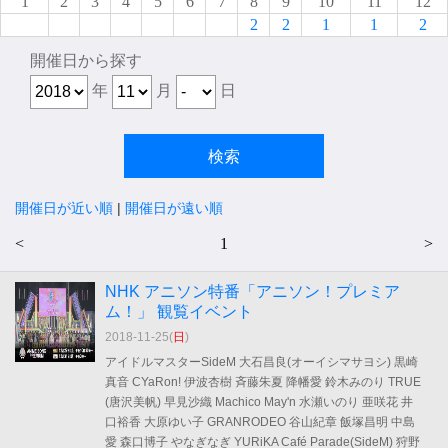
1
2
3
4
5
6
7
8
9
10
11
12
2
2
1
1
2
開催日から探す
年
月
日
開催日が近い順
|
開催日が遠い順
<
1
>
NHK アニソン特番「アニソン！プレミア
ム！」 観覧イベント
2018-11-25(
日
)
アイドルマスターSideM 大石昌良(オーイシマサヨシ) 黒崎
真音 CYaRon! 伊波杏樹 斉藤朱夏 降幡愛 鈴木みのり TRUE
(唐沢美帆) 早見沙織 Machico May'n 水瀬いのり 亜咲花 井
口裕香 大原ゆい子 GRANRODEO 谷山紀章 飯塚昌明 中島
愛 森口博子 やなぎなぎ YURiKA Café Parade(SideM) 狩野