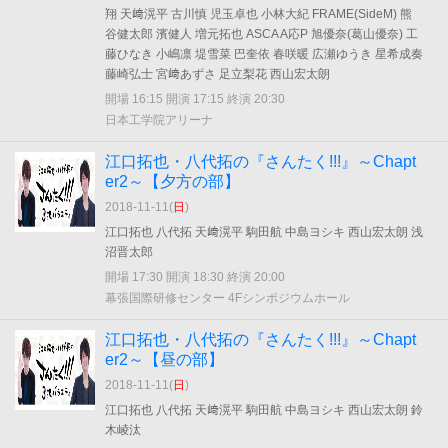
翔 天﨑滉平 古川慎 児玉卓也 小林大紀 FRAME(SideM) 熊
谷健太郎 濱健人 増元拓也 ASCA A応P 旭優奈(葛山優奈) 工
藤ひなき 小嶋凛 堤雪菜 巴奎依 春咲暖 広瀬ゆうき 星希成奏
藤崎弘士 宮﨑あずさ 足立梨花 西山宏太朗
開場 16:15 開演 17:15 終演 20:30
日本工学院アリーナ
江口拓也・八代拓の『さんたく!!!』～Chapt
er2～【夕方の部】
2018-11-11(
日
)
江口拓也 八代拓 天﨑滉平 駒田航 中島ヨシキ 西山宏太朗 浅
沼晋太郎
開場 17:30 開演 18:30 終演 20:00
幕張国際研修センター 4Fシンポジウムホール
江口拓也・八代拓の『さんたく!!!』～Chapt
er2～【昼の部】
2018-11-11(
日
)
江口拓也 八代拓 天﨑滉平 駒田航 中島ヨシキ 西山宏太朗 鈴
木崚汰