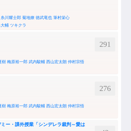
糸川耀士郎
菊地燎
徳武竜也
筆村栄心
島大輔
ツキクラ
291
夏樹
梅原裕一郎
武内駿輔
西山宏太朗
仲村宗悟
276
夏樹
梅原裕一郎
武内駿輔
西山宏太朗
仲村宗悟
カデミー・課外授業「シンデレラ裁判～愛は