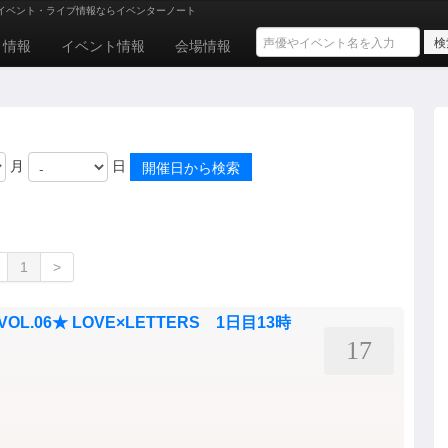
イベント・ライブ情報ならイベンターノート
ト情報
イベント情報
会場情報
月
日
1
>
D VOL.06★ LOVE×LETTERS 1日目13時
17