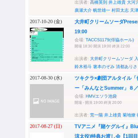
出演者:
高橋英則
井上雄貴
大河
廣瀬大介
帆世雄一
村田太志
天
2017-10-20 (
金
)
大井町クリームソーダPresents 
19:00
会場:
TACCS1179(俳協ホール)
開場 18:30 開演 19:00 終演 22:00
出演者:
大井町クリームソーダ
鈴木裕斗
箸本のぞみ
清都ありさ
2017-08-30 (
水
)
ツキクラ×劇団アルタイル「
ー「みんなとSummer」８
会場:
HMVエソラ池袋
開場 - 開演 19:00 終演 20:00
出演者:
荒一陽
井上雄貴
菊地燎
2017-08-27 (
日
)
TVアニメ『賭ケグルイ』Blu
涼太役)特典お渡し会【1回