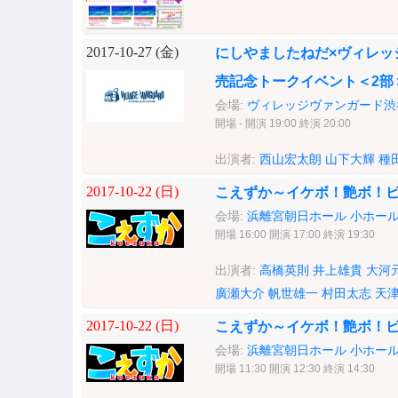
2017-10-27 (
金
)
にしやましたねだ×ヴィレッ
売記念トークイベント＜2部
会場:
ヴィレッジヴァンガード渋谷
開場 - 開演 19:00 終演 20:00
出演者:
西山宏太朗
山下大輝
種
2017-10-22 (
日
)
こえずか～イケボ！艶ボ！ビ
会場:
浜離宮朝日ホール 小ホー
開場 16:00 開演 17:00 終演 19:30
出演者:
高橋英則
井上雄貴
大河
廣瀬大介
帆世雄一
村田太志
天
2017-10-22 (
日
)
こえずか～イケボ！艶ボ！ビ
会場:
浜離宮朝日ホール 小ホー
開場 11:30 開演 12:30 終演 14:30