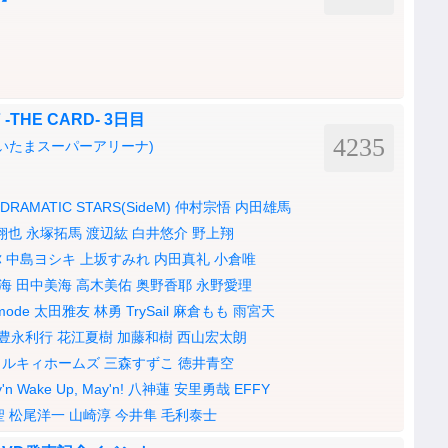
17 -THE CARD- 3日目
4235
いたまスーパーアリーナ)
DRAMATIC STARS(SideM)
仲村宗悟
内田雄馬
翔也
永塚拓馬
渡辺紘
白井悠介
野上翔
弥
中島ヨシキ
上坂すみれ
内田真礼
小倉唯
海
田中美海
高木美佑
奥野香耶
永野愛理
mode
太田雅友
林勇
TrySail
麻倉もも
雨宮天
豊永利行
花江夏樹
加藤和樹
西山宏太朗
ミルキィホームズ
三森すずこ
徳井青空
'n
Wake Up, May'n!
八神蓮
安里勇哉
EFFY
聖
松尾洋一
山崎淳
今井隼
毛利泰士