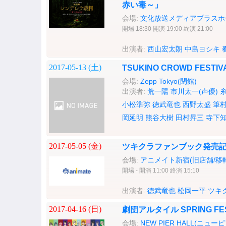
赤い毒～」
会場:
文化放送メディアプラスホ
開場 18:30 開演 19:00 終演 21:00
出演者:
西山宏太朗
中島ヨシキ
2017-05-13 (
土
)
TSUKINO CROWD FESTIVA
会場:
Zepp Tokyo(閉館)
出演者:
荒一陽
市川太一(声優)
小松準弥
徳武竜也
西野太盛
筆
岡延明
熊谷大樹
田村昇三
寺下
2017-05-05 (
金
)
ツキクラファンブック発売記
会場:
アニメイト新宿(旧店舗/移
開場 - 開演 11:00 終演 15:10
出演者:
徳武竜也
松岡一平
ツキ
2017-04-16 (
日
)
劇団アルタイル SPRING FEST
会場:
NEW PIER HALL(ニュー