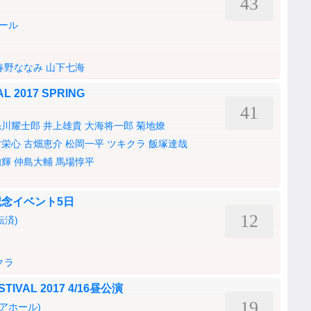
43
ール
春野ななみ
山下七海
L 2017 SPRING
41
糸川耀士郎
井上雄貴
大海将一郎
菊地燎
村栄心
古畑恵介
松岡一平
ツキクラ
飯塚達哉
知輝
仲島大輔
馬場惇平
念イベント5日
12
転済)
クラ
IVAL 2017 4/16昼公演
19
ピアホール)