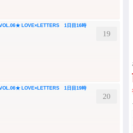
D VOL.06★ LOVE×LETTERS 1日目16時
19
D VOL.06★ LOVE×LETTERS 1日目19時
20