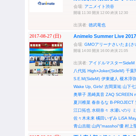
会場:
アニメイト渋谷
開場 11:30 開演 12:00 終演 12:30
出演者:
徳武竜也
2017-08-27 (
日
)
Animelo Summer Live 20
会場:
GMOアリーナさいたま(さ
開場 14:00 開演 16:00 終演 21:05
出演者:
アイドルマスターSideM
八代拓
High×Joker(SideM)
千葉
S.E.M(SideM)
伊東健人
榎木淳
Wake Up, Girls!
吉岡茉祐
山下七
奥華子
黒崎真音
ZAQ
SCREEN 
夏川椎菜
春奈るな
B-PROJECT
江口拓也
水樹奈々
水瀬いのり
佐々木未来
橘田いずみ
LiSA
May
青山吉能
山内"masshoi"優
村上