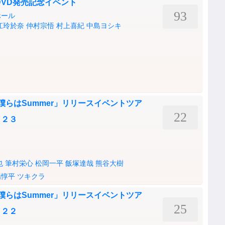
DVD発売記念イベント
93
ホール
江玲於奈
仲村宗悟
村上喜紀
中島ヨシキ
僕らはSummer」リリースイベントツア
22
／２３
也
筆村栄心
松岡一平
飯塚達哉
熊谷大樹
場惇平
ツキクラ
僕らはSummer」リリースイベントツア
25
／２２