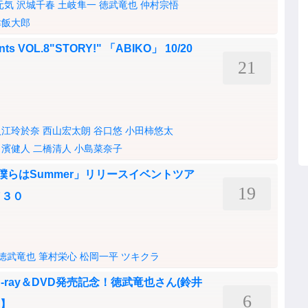
元気
沢城千春
土岐隼一
徳武竜也
仲村宗悟
津飯大郎
VOL.8"STORY!" 「ABIKO」 10/20
21
入江玲於奈
西山宏太朗
谷口悠
小田柿悠太
濱健人
二橋清人
小島菜奈子
僕らはSummer」リリースイベントツア
19
／３０
徳武竜也
筆村栄心
松岡一平
ツキクラ
-ray＆DVD発売記念！徳武竜也さん(鈴井
6
目】