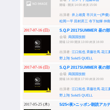
開場 - 開演 14:00 終演 15:00
出演者:
井上雄貴
市川太一(声優)
松岡一平
田村昇三
寺下知輝
仲
2017-07-16 (
日
)
S.Q.P 2017SUMMER 昼の部
会場:
両国国技館
開場 12:00 開演 13:00 終演 16:00
出演者:
江口拓也
斉藤壮馬
花江
野上翔
SolidS
QUELL
2017-07-16 (
日
)
S.Q.P 2017SUMMER 夜の部
会場:
両国国技館
開場 16:30 開演 17:00 終演 20:00
出演者:
江口拓也
斉藤壮馬
花江
野上翔
SolidS
QUELL
2017-05-25 (
木
)
5/25<夜>ニッポン朗読ア