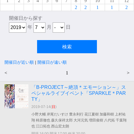
1
2
3
4
5
6
7
8
9
10
11
12
2
2
1
1
2
開催日から探す
年
月
日
開催日が近い順
|
開催日が遠い順
<
1
>
「B-PROJECT～絶頂＊エモーション～」ス
ペシャルライブイベント「SPARKLE＊PAR
TY」
2019-07-14(
日
)
小野大輔 岸尾だいすけ 豊永利行 花江夏樹 加藤和樹 上村祐
翔 柿原徹也 森久保祥太郎 大河元気 増田俊樹 八代拓 千葉翔
也 江口拓也 西山宏太朗
開場 16:00 開演 17:00 終演 20:00