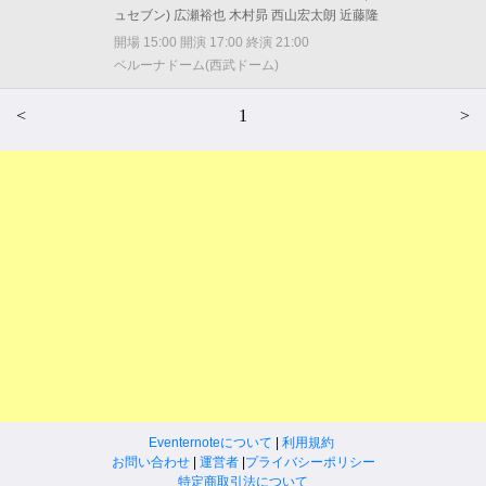
ュセブン) 広瀬裕也 木村昴 西山宏太朗 近藤隆
開場 15:00 開演 17:00 終演 21:00
ベルーナドーム(西武ドーム)
<
1
>
Eventernoteについて
|
利用規約
お問い合わせ
|
運営者
|
プライバシーポリシー
特定商取引法について