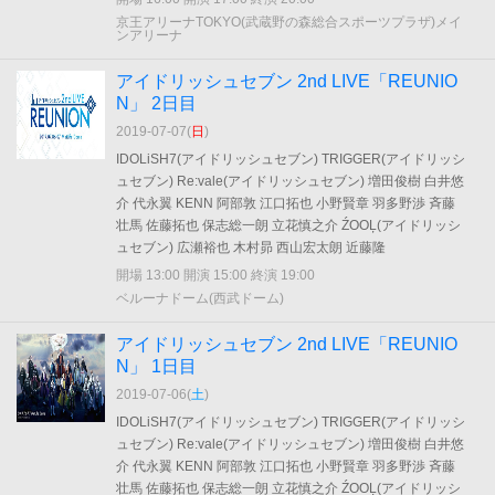
京王アリーナTOKYO(武蔵野の森総合スポーツプラザ)メイ
ンアリーナ
アイドリッシュセブン 2nd LIVE「REUNIO
N」 2日目
2019-07-07(
日
)
IDOLiSH7(アイドリッシュセブン) TRIGGER(アイドリッシ
ュセブン) Re:vale(アイドリッシュセブン) 増田俊樹 白井悠
介 代永翼 KENN 阿部敦 江口拓也 小野賢章 羽多野渉 斉藤
壮馬 佐藤拓也 保志総一朗 立花慎之介 ŹOOĻ(アイドリッシ
ュセブン) 広瀬裕也 木村昴 西山宏太朗 近藤隆
開場 13:00 開演 15:00 終演 19:00
ベルーナドーム(西武ドーム)
アイドリッシュセブン 2nd LIVE「REUNIO
N」 1日目
2019-07-06(
土
)
IDOLiSH7(アイドリッシュセブン) TRIGGER(アイドリッシ
ュセブン) Re:vale(アイドリッシュセブン) 増田俊樹 白井悠
介 代永翼 KENN 阿部敦 江口拓也 小野賢章 羽多野渉 斉藤
壮馬 佐藤拓也 保志総一朗 立花慎之介 ŹOOĻ(アイドリッシ